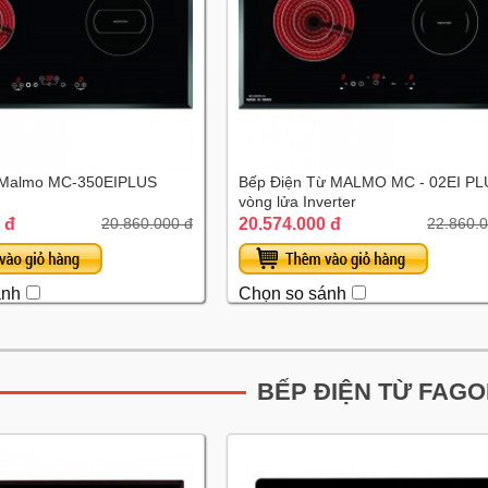
ừ Malmo MC-350EIPLUS
Bếp Điện Từ MALMO MC - 02EI PL
vòng lửa Inverter
 đ
20.574.000 đ
20.860.000 đ
22.860.0
ánh
Chọn so sánh
BẾP ĐIỆN TỪ FAG