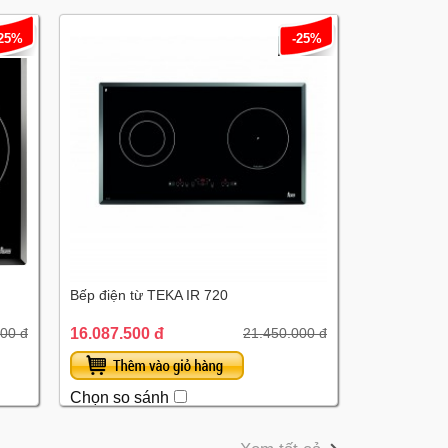
-25%
-25%
Bếp điện từ TEKA IR 720
16.087.500 đ
00 đ
21.450.000 đ
Chọn so sánh