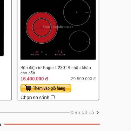
Bếp điện từ Fagor I-230TS nhập khẩu
cao cấp
16.400.000 đ
20.500.000 đ
Chọn so sánh
Xem tất cả
A