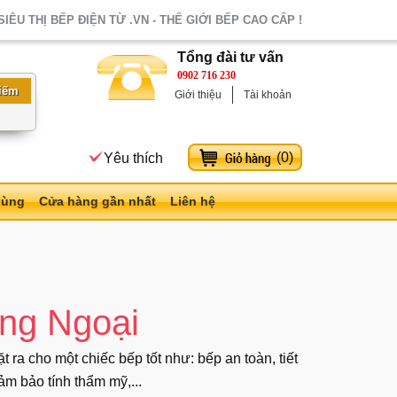
SIÊU THỊ BẾP ĐIỆN TỪ .VN - THẾ GIỚI BẾP CAO CẤP !
Tổng đài tư vấn
0902 716 230
Giới thiệu
Tài khoản
(
0
)
Yêu thích
dùng
Cửa hàng gần nhất
Liên hệ
̀ng Ngoại
ra cho một chiếc bếp tốt như: bếp an toàn, tiết
ảm bảo tính thẩm mỹ,...