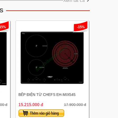
Xem tất cả
S
-15%
-15%
BẾP ĐIỆN TỪ CHEFS EH-MIX545
15.215.000 đ
00 đ
17.900.000 đ