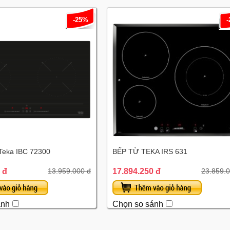
-25%
 Teka IBC 72300
BẾP TỪ TEKA IRS 631
 đ
17.894.250 đ
13.959.000 đ
23.859.0
ánh
Chọn so sánh