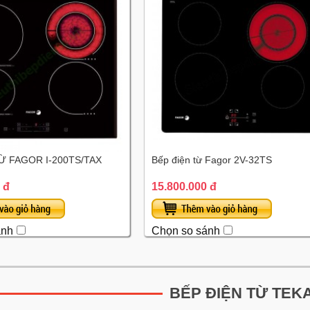
Ừ FAGOR I-200TS/TAX
Bếp điện từ Fagor 2V-32TS
 đ
15.800.000 đ
ánh
Chọn so sánh
BẾP ĐIỆN TỪ TEK