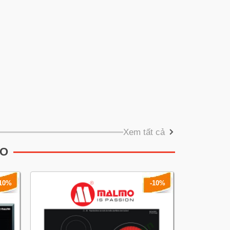
Xem tất cả
MO
-10%
-10%