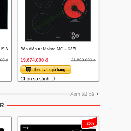
US 3
Bếp điện từ Malmo MC – 03EI
19.674.000 đ
00 đ
21.860.000 đ
Chọn so sánh
Xem tất cả
OR
-20%