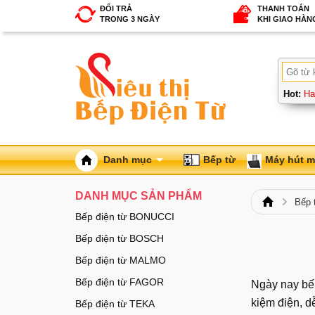
ĐỔI TRẢ
THANH TOÁN
TRONG 3 NGÀY
KHI GIAO HÀN
Hot:
Ha
Danh mục
Bếp từ
Máy hút m
DANH MỤC SẢN PHẨM
Bếp t
Bếp điện từ BONUCCI
Bếp điện từ BOSCH
Bếp điện từ MALMO
Bếp điện từ FAGOR
Ngày nay bếp
kiệm điện, d
Bếp điện từ TEKA