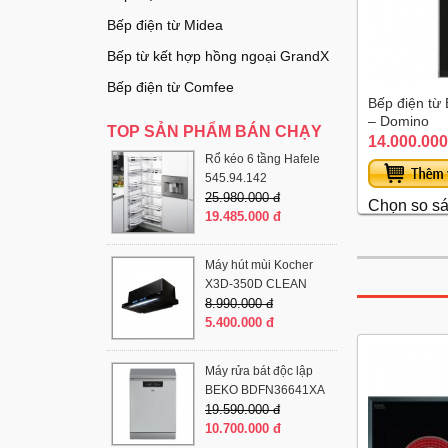
Bếp điện từ Midea
Bếp từ kết hợp hồng ngoại GrandX
Bếp điện từ Comfee
Bếp điện t
– Domino
TOP SẢN PHẨM BÁN CHẠY
14.000.000
Rổ kéo 6 tầng Hafele
545.94.142
25.980.000 đ
Chọn so s
19.485.000 đ
Máy hút mùi Kocher
X3D-350D CLEAN
8.990.000 đ
5.400.000 đ
Máy rửa bát độc lập
BEKO BDFN36641XA
19.590.000 đ
10.700.000 đ