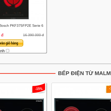
ừ Bosch PKF375FP2E Serie 6
 đ
16.390.000 đ
ánh
BẾP ĐIỆN TỪ MAL
-15%