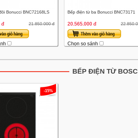
 đôi Bonucci BNC72168LS
Bếp điện từ ba Bonucci BNC73171
 đ
20.565.000 đ
21.850.000 đ
22.850.0
ánh
Chọn so sánh
BẾP ĐIỆN TỪ BOS
-15%