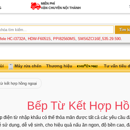
MIỄN PHÍ
G
VẬN CHUYỂN NỘI THÀNH
fele HC-I3732A
,
HDW-F6051S
,
PPI82560MS
,
SMS6ZCI16E
,
535.29.590
.
ùi
Máy rửa chén
Thương hiệu
Tư vấn tiêu 
ừ kết hợp hồng ngoại
Bếp Từ Kết Hợp Hô
 điện từ nhập khẩu có thể thỏa mãn được tất cả các yêu cầu đặt 
ễ sử dụng, dễ vệ sinh, cho hiệu quả nấu ăn ngon, độ bền cao, đ