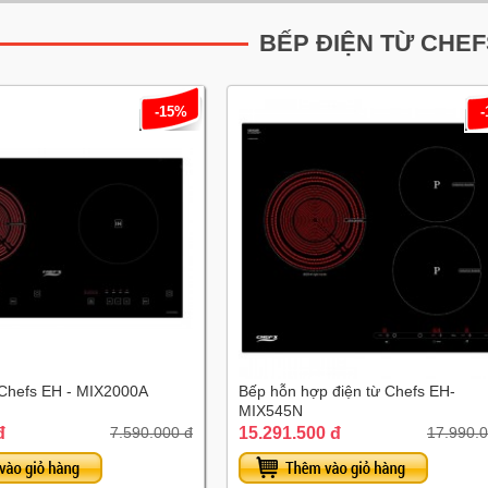
BẾP ĐIỆN TỪ CHEF
-15%
 Chefs EH - MIX2000A
Bếp hỗn hợp điện từ Chefs EH-
MIX545N
đ
15.291.500 đ
7.590.000 đ
17.990.0