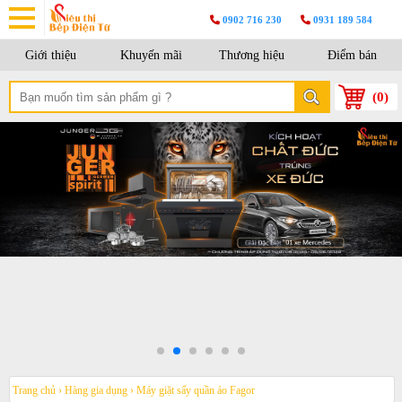
0902 716 230
0931 189 584
Giới thiệu
Khuyến mãi
Thương hiệu
Điểm bán
(
0
)
Trang chủ
›
Hàng gia dụng
›
Máy giặt sấy quần áo Fagor