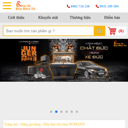
0902 716 230
0931 189 584
Giới thiệu
Khuyến mãi
Thương hiệu
Điểm bán
(
0
)
Trang chủ
›
Hàng gia dụng
›
Máy làm sữa chua BOMANN