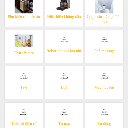
Phụ kiện tủ quần áo
Nồi chiên không dầu
Quạt trần - Quạt điều
hòa
Robot hút bụi lau nhà
Ghế massage
Chất tẩy rửa
Tivi
Loa
Máy hút bụi
Thiết bị điện tử
Tủ mát
Tủ đông