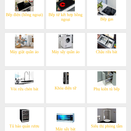
Bếp điện (hồng ngoại)
Bếp từ kết hợp hồng
Bếp gas
ngoại
Máy giặt quần áo
Máy sấy quần áo
Chậu rửa bát
Khóa điện tử
Vòi rửa chén bát
Phụ kiện tủ bếp
Tủ bảo quản rượu
Siêu thị phòng tắm
Máy sấy bát