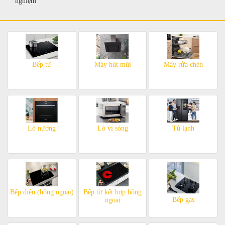
nghiệm
Bếp từ
Máy hút mùi
Máy rửa chén
Lò nướng
Lò vi sóng
Tủ lạnh
Bếp điện (hồng ngoại)
Bếp từ kết hợp hồng
Bếp gas
ngoại