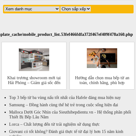
plate_cache/mobile_product_list.53fef466fdfa372f467ef409f478a160.php
Khai trương showroom mới tại
Hướng dẫn chọn mua bếp từ an
Hải Phòng – Giảm giá sốc đến
toàn, chính hãng, phù hợp
50%!
Top 3 bếp từ ba vùng nấu tốt nhất của Hafele đáng mua hiện nay
Samsung – Đồng hành cùng thế hệ trẻ trong cuộc sống hiện đại
Malloca Dưới Góc Nhìn của Sieuthibepdientu.vn - Hệ thống phân phối
Thiết Bị Bếp Lâu Năm
Lorca – Chất lượng đến từ trải nghiệm sử dụng thực
Giovani có tốt không? Đánh giá thực tế từ đại lý hơn 15 năm kinh