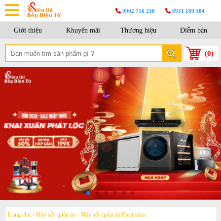
0902 716 230
0931 189 584
Giới thiệu
Khuyến mãi
Thương hiệu
Điểm bán
(
0
)
Trang chủ
›
Máy sấy quần áo
›
Máy sấy quần áo Electrolux