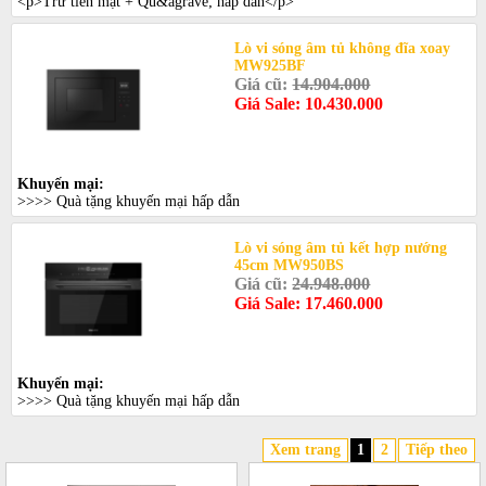
<p>Trừ tiền mặt + Qu&agrave; hấp dẫn</p>
Lò vi sóng âm tủ không đĩa xoay
MW925BF
Giá cũ:
14.904.000
Giá Sale: 10.430.000
Khuyến mại:
>>>> Quà tặng khuyến mại hấp dẫn
Lò vi sóng âm tủ kết hợp nướng
45cm MW950BS
Giá cũ:
24.948.000
Giá Sale: 17.460.000
Khuyến mại:
>>>> Quà tặng khuyến mại hấp dẫn
Xem trang
1
2
Tiếp theo