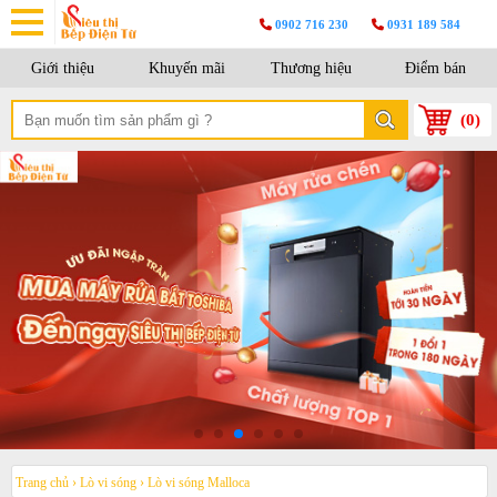
0902 716 230
0931 189 584
Giới thiệu
Khuyến mãi
Thương hiệu
Điểm bán
(
0
)
Trang chủ
›
Lò vi sóng
›
Lò vi sóng Malloca