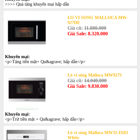
>>>> Quà tặng khuyến mại hấp dẫn
LÒ VI SÓNG MALLOCA MW-
927DE
Giá cũ:
11.880.000
Giá Sale: 8.320.000
Khuyến mại:
<p>Tặng tiền mặt+ Qu&agrave; hấp dẫn</p>
Lò vi sóng Malloca MW927S
Giá cũ:
14.040.000
Giá Sale: 9.830.000
Khuyến mại:
<p>Trừ tiền mặt + Qu&agrave; hấp dẫn</p>
Lò vi sóng Malloca MW35-IX03
White