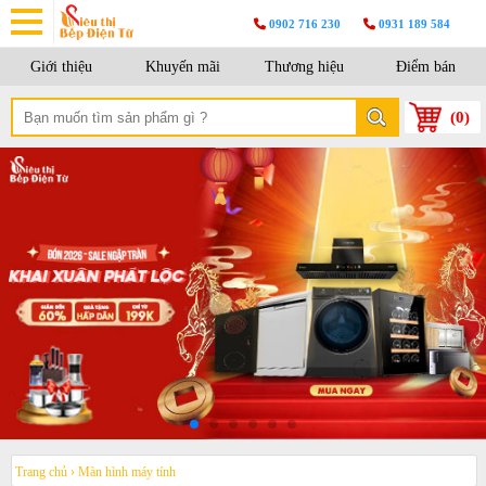
0902 716 230
0931 189 584
Giới thiệu
Khuyến mãi
Thương hiệu
Điểm bán
(
0
)
Trang chủ
›
Màn hình máy tính