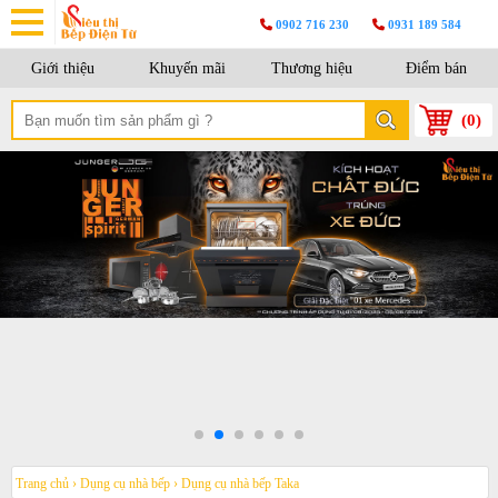
0902 716 230
0931 189 584
Giới thiệu
Khuyến mãi
Thương hiệu
Điểm bán
(
0
)
Trang chủ
›
Dụng cụ nhà bếp
›
Dụng cụ nhà bếp Taka