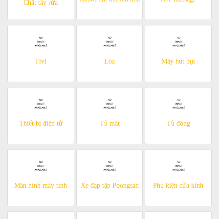
Chất tẩy rửa
Tivi
Loa
Máy hút bụi
Thiết bị điện tử
Tủ mát
Tủ đông
Màn hình máy tính
Xe đạp tập Poongsan
Phụ kiện cửa kính