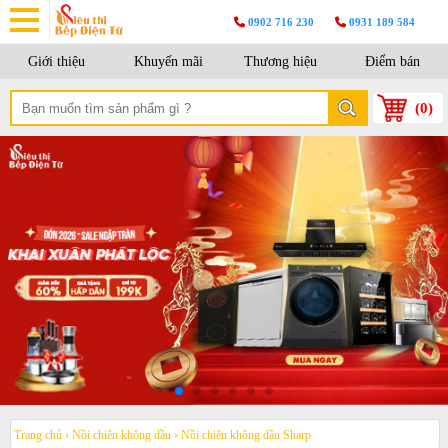
0902 716 230
0931 189 584
Giới thiệu
Khuyến mãi
Thương hiệu
Điểm bán
(
0
)
Trang chủ
›
Nồi chiên không dầu
›
Nồi chiên không dầu Sharp