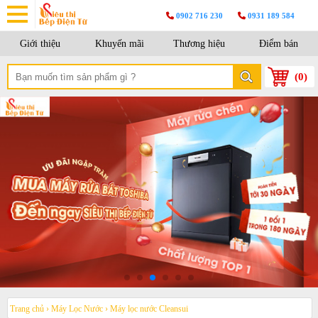
0902 716 230
0931 189 584
Giới thiệu
Khuyến mãi
Thương hiệu
Điểm bán
(
0
)
Trang chủ
›
Máy Lọc Nước
›
Máy lọc nước Cleansui