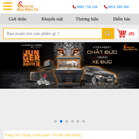
0902 716 230
0931 189 584
Giới thiệu
Khuyến mãi
Thương hiệu
Điểm bán
(
0
)
Trang chủ
›
Dụng cụ bảo quản
›
Túi hút chân không