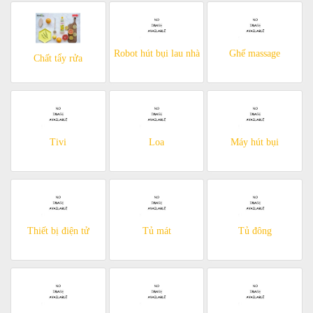
Robot hút bụi lau nhà
Ghế massage
Chất tẩy rửa
Tivi
Loa
Máy hút bụi
Thiết bị điện tử
Tủ mát
Tủ đông