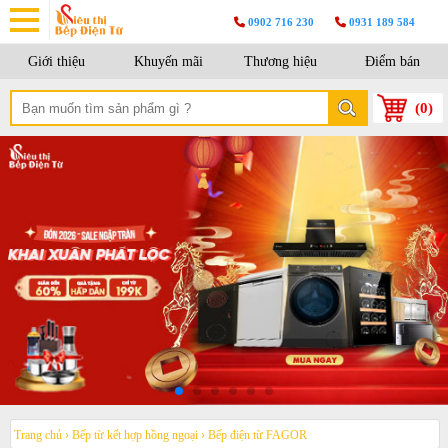
0902 716 230
0931 189 584
Giới thiệu
Khuyến mãi
Thương hiệu
Điểm bán
(
0
)
Trang chủ
›
Bếp từ kết hợp hồng ngoại
›
Bếp điện từ FAGOR