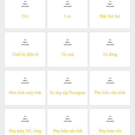
Tivi
Loa
Máy hút bụi
Thiết bị điện tử
Tủ mát
Tủ đông
Màn hình máy tính
Xe đạp tập Poongsan
Phụ kiện cửa kính
Phụ kiện WC công
Phụ kiện nội thất
Phụ kiện cửa