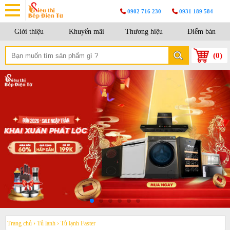
0902 716 230
0931 189 584
Giới thiệu
Khuyến mãi
Thương hiệu
Điểm bán
(
0
)
Trang chủ
›
Tủ lạnh
›
Tủ lạnh Faster