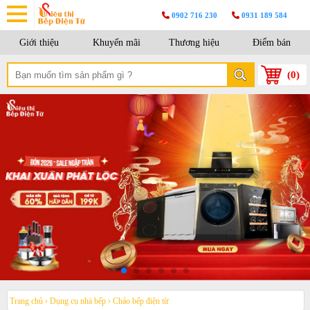
0902 716 230
0931 189 584
Giới thiệu
Khuyến mãi
Thương hiệu
Điểm bán
(
0
)
Trang chủ
›
Dụng cụ nhà bếp
›
Chảo bếp điện từ