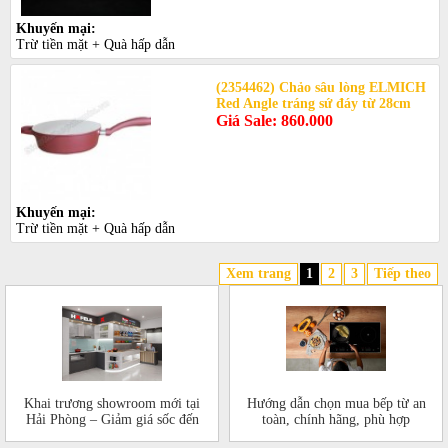
Khuyến mại:
Trừ tiền mặt + Quà hấp dẫn
(2354462) Chảo sâu lòng ELMICH
Red Angle tráng sứ đáy từ 28cm
Giá Sale: 860.000
Khuyến mại:
Trừ tiền mặt + Quà hấp dẫn
Xem trang
1
2
3
Tiếp theo
Khai trương showroom mới tại
Hướng dẫn chọn mua bếp từ an
Hải Phòng – Giảm giá sốc đến
toàn, chính hãng, phù hợp
50%!