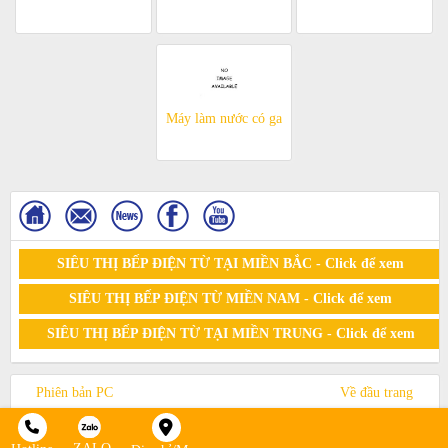
Máy làm nước có ga
SIÊU THỊ BẾP ĐIỆN TỪ TẠI MIỀN BẮC - Click để xem
SIÊU THỊ BẾP ĐIỆN TỪ MIỀN NAM - Click để xem
SIÊU THỊ BẾP ĐIỆN TỪ TẠI MIỀN TRUNG - Click để xem
Phiên bản PC
Về đầu trang
© 2015. All Rights Reserved by sieuthibepdientu