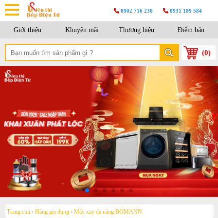
0902 716 230
0931 189 584
Giới thiệu
Khuyến mãi
Thương hiệu
Điểm bán
(
0
)
Trang chủ
›
Hàng gia dụng
›
Máy xay đa năng BOMANN