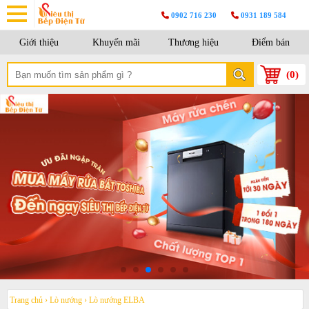
0902 716 230
0931 189 584
Giới thiệu
Khuyến mãi
Thương hiệu
Điểm bán
(
0
)
Trang chủ
›
Lò nướng
›
Lò nướng ELBA