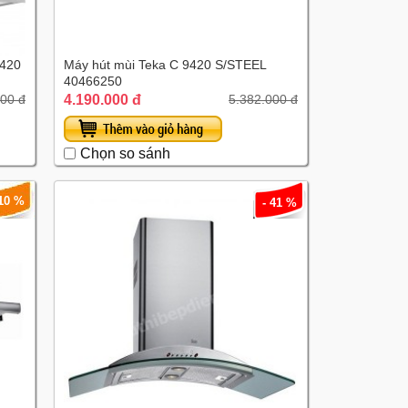
420
Máy hút mùi Teka C 9420 S/STEEL
40466250
4.190.000 đ
000 đ
5.382.000 đ
Chọn so sánh
 10 %
- 41 %