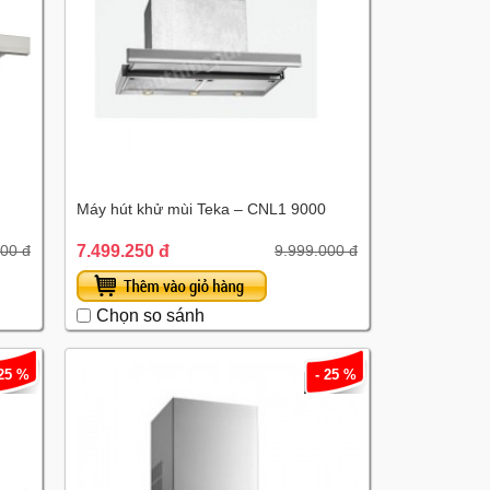
Máy hút khử mùi Teka – CNL1 9000
7.499.250 đ
000 đ
9.999.000 đ
Chọn so sánh
 25 %
- 25 %