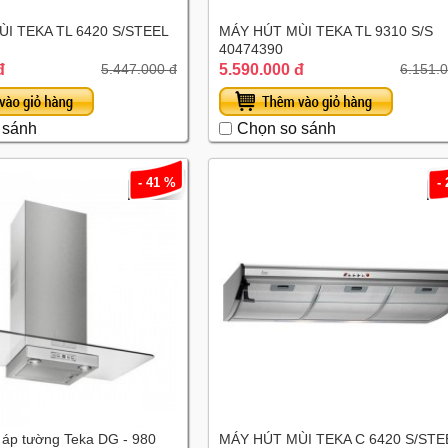
I TEKA TL 6420 S/STEEL
MÁY HÚT MÙI TEKA TL 9310 S/S
40474390
đ
5.590.000 đ
5.447.000 đ
6.151.
 sánh
Chọn so sánh
- 41 %
-
 áp tường Teka DG - 980
MÁY HÚT MÙI TEKA C 6420 S/STE