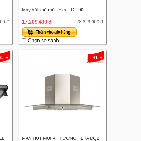
Máy hút khử mùi Teka – DF 90
17.209.400 đ
000 đ
28.699.000 đ
Chọn so sánh
 25 %
- 41 %
EL
MÁY HÚT MÙI ÁP TƯỜNG TEKA DQ2