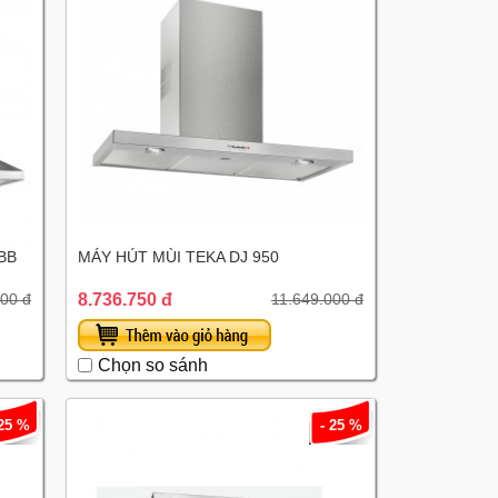
BB
MÁY HÚT MÙI TEKA DJ 950
8.736.750 đ
000 đ
11.649.000 đ
Chọn so sánh
 25 %
- 25 %