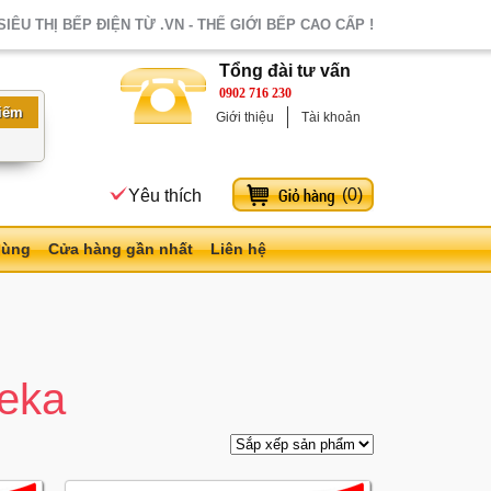
SIÊU THỊ BẾP ĐIỆN TỪ .VN - THẾ GIỚI BẾP CAO CẤP !
Tổng đài tư vấn
0902 716 230
Giới thiệu
Tài khoản
(
0
)
Yêu thích
dùng
Cửa hàng gần nhất
Liên hệ
Teka