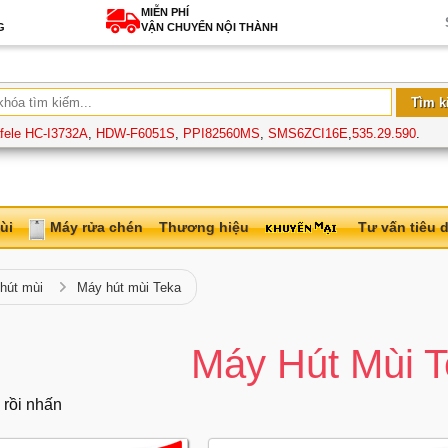
MIỄN PHÍ
G
VẬN CHUYỂN NỘI THÀNH
fele HC-I3732A
,
HDW-F6051S
,
PPI82560MS
,
SMS6ZCI16E
,
535.29.590
.
ùi
Máy rửa chén
Thương hiệu
Tư vấn tiêu 
hút mùi
Máy hút mùi Teka
Máy Hút Mùi 
 rồi nhấn