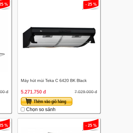
 25 %
- 25 %
Máy hút mùi Teka C 6420 BK Black
5.271.750 đ
00 đ
7.029.000 đ
Chọn so sánh
 25 %
- 25 %