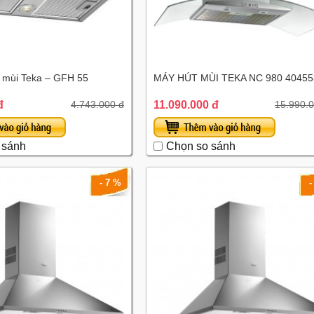
 mùi Teka – GFH 55
MÁY HÚT MÙI TEKA NC 980 40455
đ
11.090.000 đ
4.743.000 đ
15.990.0
 sánh
Chọn so sánh
- 7 %
-