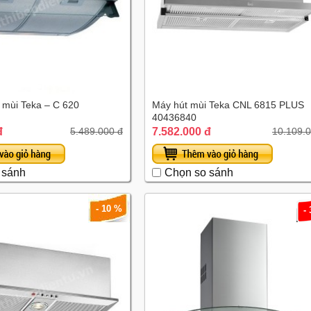
 mùi Teka – C 620
Máy hút mùi Teka CNL 6815 PLUS
40436840
đ
7.582.000 đ
5.489.000 đ
10.109.0
 sánh
Chọn so sánh
- 10 %
-