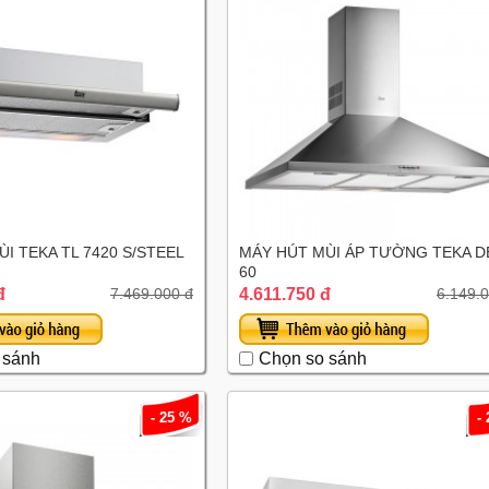
I TEKA TL 7420 S/STEEL
MÁY HÚT MÙI ÁP TƯỜNG TEKA D
60
đ
4.611.750 đ
7.469.000 đ
6.149.
 sánh
Chọn so sánh
- 25 %
-