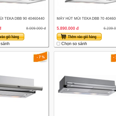
I TEKA DBB 90 40460440
MÁY HÚT MÙI TEKA DBB 70 40460
đ
5.890.000 đ
8.009.000 đ
6.239.
 sánh
Chọn so sánh
- 7 %
-