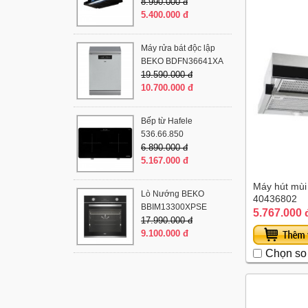
8.990.000 đ
5.400.000 đ
Máy rửa bát độc lập
BEKO BDFN36641XA
19.590.000 đ
10.700.000 đ
Bếp từ Hafele
536.66.850
6.890.000 đ
5.167.000 đ
Máy hút mù
Lò Nướng BEKO
40436802
BBIM13300XPSE
5.767.000 
17.990.000 đ
9.100.000 đ
Chọn so