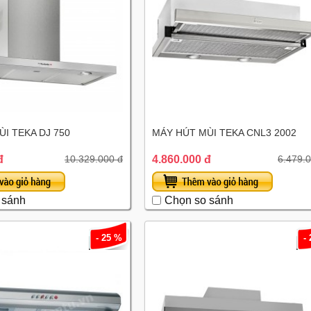
I TEKA DJ 750
MÁY HÚT MÙI TEKA CNL3 2002
đ
4.860.000 đ
10.329.000 đ
6.479.
 sánh
Chọn so sánh
- 25 %
-