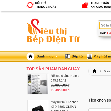
ĐỔI TRẢ
THANH TOÁN
TRONG 3 NGÀY
KHI GIAO HÀN
Hot:
Ha
Danh mục
Bếp từ
Máy hút m
TOP SẢN PHẨM BÁN CHẠY
Máy 
Rổ kéo 6 tầng Hafele
545.94.142
25.980.000 đ
19.485.000 đ
Tích chọn sp
Máy hút mùi Kocher
X3D-350D CLEAN