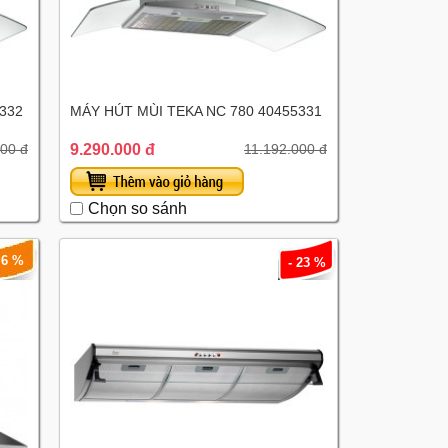
332
MÁY HÚT MÙI TEKA NC 780 40455331
9.290.000 đ
00 đ
11.192.000 đ
Chọn so sánh
 6 %
- 23 %