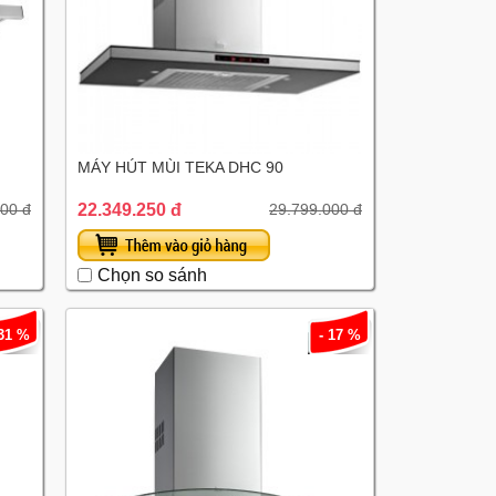
MÁY HÚT MÙI TEKA DHC 90
22.349.250 đ
00 đ
29.799.000 đ
Chọn so sánh
 31 %
- 17 %