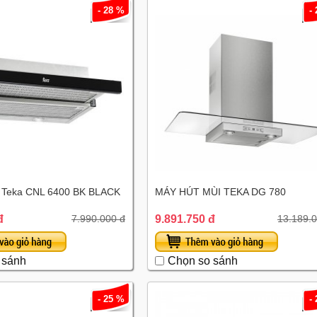
- 28 %
-
i Teka CNL 6400 BK BLACK
MÁY HÚT MÙI TEKA DG 780
đ
9.891.750 đ
7.990.000 đ
13.189.0
 sánh
Chọn so sánh
- 25 %
-