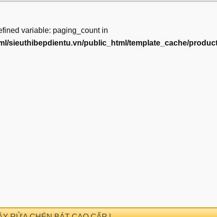
efined variable: paging_count in
ml/sieuthibepdientu.vn/public_html/template_cache/product
MÁY RỬA CHÉN BÁT CAO CẤP !