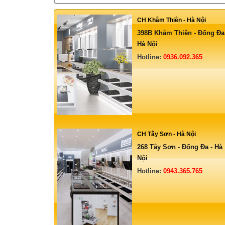
CH Khâm Thiên - Hà Nội
398B Khâm Thiên - Đống Đa
Hà Nội
Hotline:
0936.092.365
CH Tây Sơn - Hà Nội
268 Tây Sơn - Đống Đa - Hà
Nội
Hotline:
0943.365.765