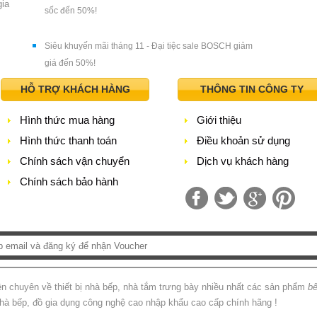
gia
sốc đến 50%!
Siêu khuyến mãi tháng 11 - Đại tiệc sale BOSCH giảm
giá đến 50%!
HỖ TRỢ KHÁCH HÀNG
THÔNG TIN CÔNG TY
Hình thức mua hàng
Giới thiệu
Hình thức thanh toán
Điều khoản sử dụng
Chính sách vận chuyển
Dịch vụ khách hàng
Chính sách bảo hành
iên chuyên về thiết bị nhà bếp, nhà tắm trưng bày nhiều nhất các sản phẩm
bế
à bếp, đồ gia dụng công nghệ cao nhập khẩu cao cấp chính hãng !