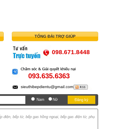
TỔNG ĐÀI TRỢ GIÚP
098.671.8448
093.635.6363
sieuthibepdientu@gmail.com
Nam
Nữ
Đăng ký
p điện, bếp từ, bếp gas hồng ngoại, bếp gas điện từ, phụ