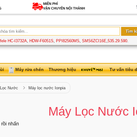
MIỄN PHÍ
G
VẬN CHUYỂN NỘI THÀNH
fele HC-I3732A
,
HDW-F6051S
,
PPI82560MS
,
SMS6ZCI16E
,
535.29.590
.
ùi
Máy rửa chén
Thương hiệu
Tư vấn tiêu 
 Lọc Nước
Máy lọc nước Ionpia
Máy Lọc Nước I
 rồi nhấn