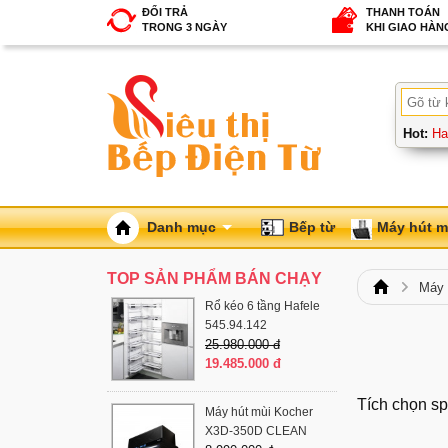
ĐỔI TRẢ
THANH TOÁN
TRONG 3 NGÀY
KHI GIAO HÀN
Hot:
Ha
Danh mục
Bếp từ
Máy hút m
TOP SẢN PHẨM BÁN CHẠY
Máy
Rổ kéo 6 tầng Hafele
545.94.142
25.980.000 đ
19.485.000 đ
Tích chọn sp
Máy hút mùi Kocher
X3D-350D CLEAN