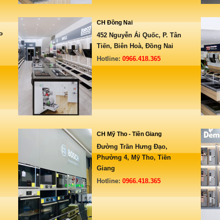
CH Đồng Nai
P
452 Nguyễn Ái Quốc, P. Tân
Tiến, Biên Hoà, Đồng Nai
Hotline:
0966.418.365
CH Mỹ Tho - Tiền Giang
Đường Trần Hưng Đạo,
Phường 4, Mỹ Tho, Tiền
Giang
Hotline:
0966.418.365