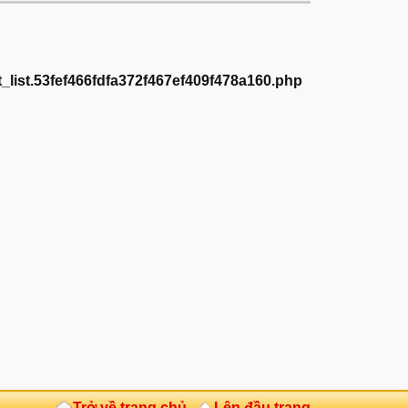
_list.53fef466fdfa372f467ef409f478a160.php
Trở về trang chủ
Lên đầu trang