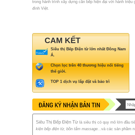
trong hành trình xây dựng căn bếp hiện đại với hành triệu 
đình Việt.
CAM KẾT
Siêu thị Bếp Điện từ lớn nhất Đông Nam
Á.
Chọn lọc trên 40 thương hiệu nổi tiếng
thế giới.
TOP 1 dịch vụ lắp đặt và bảo trì
Siêu Thị Bếp Điện Từ
là siêu thị có quy mô lớn đầu t
kiện bếp điện từ, bồn tắm massage...
và các sản phầm nh