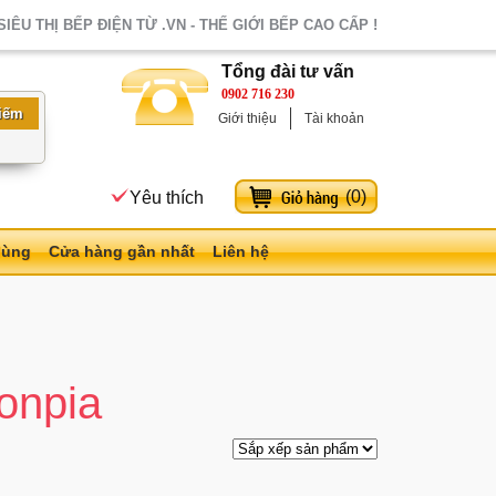
SIÊU THỊ BẾP ĐIỆN TỪ .VN - THẾ GIỚI BẾP CAO CẤP !
Tổng đài tư vấn
0902 716 230
Giới thiệu
Tài khoản
(
0
)
Yêu thích
dùng
Cửa hàng gần nhất
Liên hệ
onpia