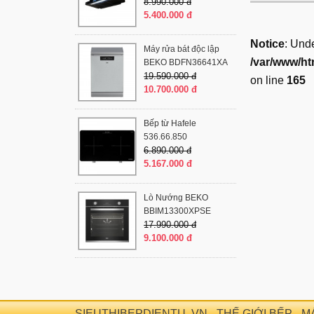
8.990.000 đ
5.400.000 đ
Notice
: Und
Máy rửa bát độc lập
/var/www/ht
BEKO BDFN36641XA
19.590.000 đ
on line
165
10.700.000 đ
Bếp từ Hafele
536.66.850
6.890.000 đ
5.167.000 đ
Lò Nướng BEKO
BBIM13300XPSE
17.990.000 đ
9.100.000 đ
SIEUTHIBEPDIENTU .VN - THẾ GIỚI BẾP - 