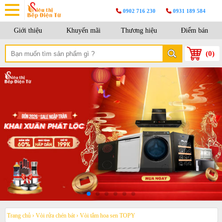
0902 716 230
0931 189 584
Giới thiệu
Khuyến mãi
Thương hiệu
Điểm bán
(
0
)
Trang chủ
›
Vòi rửa chén bát
›
Vòi tắm hoa sen TOPY