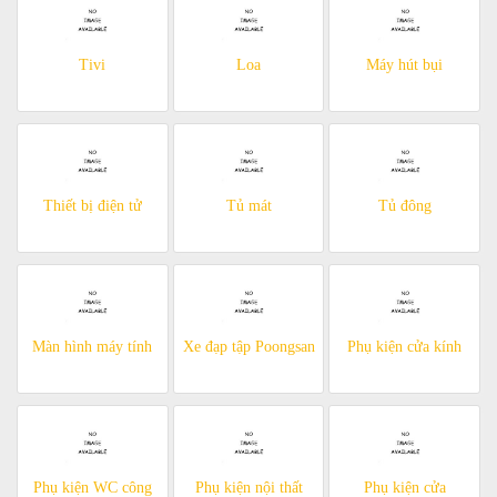
Tivi
Loa
Máy hút bụi
Thiết bị điện tử
Tủ mát
Tủ đông
Màn hình máy tính
Xe đạp tập Poongsan
Phụ kiện cửa kính
Phụ kiện WC công
Phụ kiện nội thất
Phụ kiện cửa