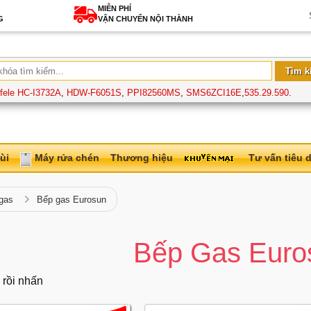
MIỄN PHÍ
G
VẬN CHUYỂN NỘI THÀNH
fele HC-I3732A
,
HDW-F6051S
,
PPI82560MS
,
SMS6ZCI16E
,
535.29.590
.
ùi
Máy rửa chén
Thương hiệu
Tư vấn tiêu 
gas
Bếp gas Eurosun
Bếp Gas Euro
 rồi nhấn