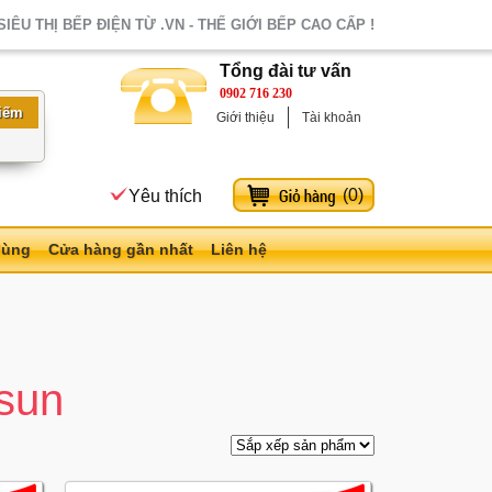
SIÊU THỊ BẾP ĐIỆN TỪ .VN - THẾ GIỚI BẾP CAO CẤP !
Tổng đài tư vấn
0902 716 230
Giới thiệu
Tài khoản
(
0
)
Yêu thích
dùng
Cửa hàng gần nhất
Liên hệ
sun