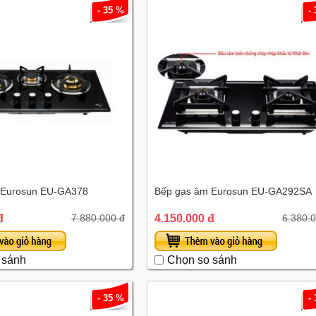
- 35 %
-
 Eurosun EU-GA378
Bếp gas âm Eurosun EU-GA292SA
đ
4.150.000 đ
7.880.000 đ
6.380.
 sánh
Chọn so sánh
- 35 %
-