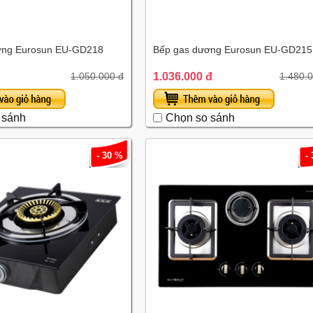
ơng Eurosun EU-GD218
Bếp gas dương Eurosun EU-GD215
1.036.000 đ
1.050.000 đ
1.480.
 sánh
Chọn so sánh
- 30 %
-