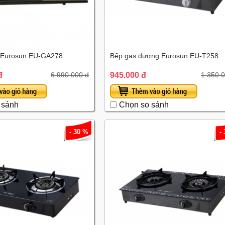
 Eurosun EU-GA278
Bếp gas dương Eurosun EU-T258
đ
945.000 đ
6.990.000 đ
1.350.
 sánh
Chọn so sánh
- 30 %
-