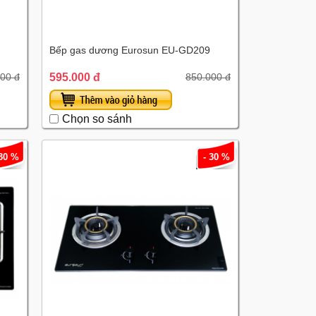
Bếp gas dương Eurosun EU-GD209
595.000 đ
000 đ
850.000 đ
Chọn so sánh
 30 %
- 30 %