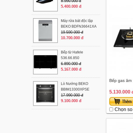
8.990.000 đ
5.400.000 đ
Máy rửa bát độc lập
BEKO BDFN36641XA
19.590.000 đ
10.700.000 đ
Bếp từ Hafele
536.66.850
6.890.000 đ
5.167.000 đ
Bếp gas âm
Lò Nướng BEKO
BBIM13300XPSE
5.130.000 
17.990.000 đ
9.100.000 đ
Chọn so