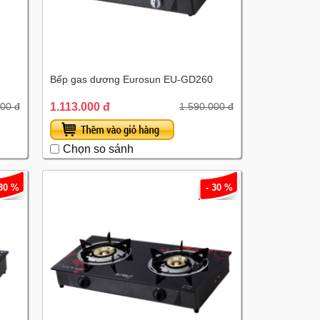
Bếp gas dương Eurosun EU-GD260
1.113.000 đ
000 đ
1.590.000 đ
Chọn so sánh
 30 %
- 30 %