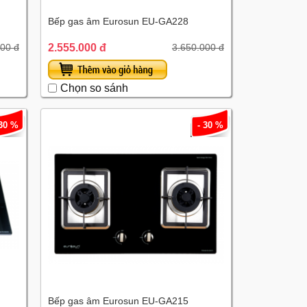
Bếp gas âm Eurosun EU-GA228
2.555.000 đ
500 đ
3.650.000 đ
Chọn so sánh
 30 %
- 30 %
Bếp gas âm Eurosun EU-GA215