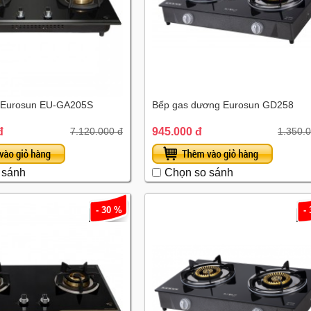
 Eurosun EU-GA205S
Bếp gas dương Eurosun GD258
đ
945.000 đ
7.120.000 đ
1.350.
 sánh
Chọn so sánh
- 30 %
-