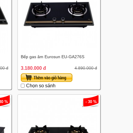
Bếp gas âm Eurosun EU-GA276S
3.180.000 đ
000 đ
4.890.000 đ
Chọn so sánh
 30 %
- 30 %