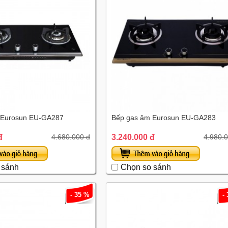
 Eurosun EU-GA287
Bếp gas âm Eurosun EU-GA283
đ
3.240.000 đ
4.680.000 đ
4.980.
 sánh
Chọn so sánh
- 35 %
-