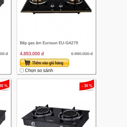
Bếp gas âm Eurosun EU-GA279
4.893.000 đ
000 đ
6.990.000 đ
Chọn so sánh
 30 %
- 30 %