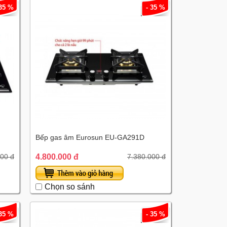
 35 %
- 35 %
Bếp gas âm Eurosun EU-GA291D
4.800.000 đ
000 đ
7.380.000 đ
Chọn so sánh
 35 %
- 35 %