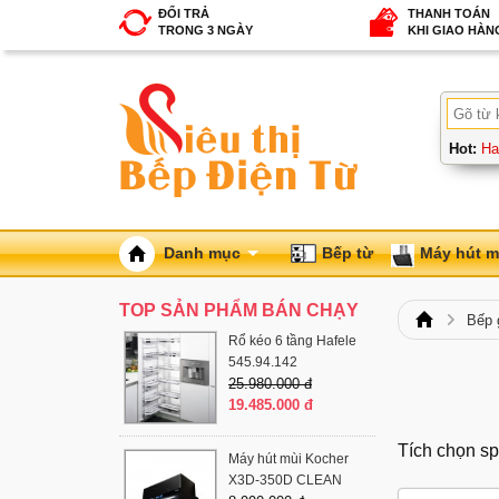
ĐỔI TRẢ
THANH TOÁN
TRONG 3 NGÀY
KHI GIAO HÀN
Hot:
Ha
Danh mục
Bếp từ
Máy hút m
TOP SẢN PHẨM BÁN CHẠY
Bếp 
Rổ kéo 6 tầng Hafele
545.94.142
25.980.000 đ
19.485.000 đ
Tích chọn sp
Máy hút mùi Kocher
X3D-350D CLEAN