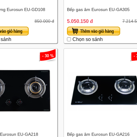
ơng Eurosun EU-GD108
Bếp gas âm Eurosun EU-GA305
5.050.150 đ
850.000 đ
7.214.
 sánh
Chọn so sánh
- 30 %
-
 Eurosun EU-GA218
Bếp gas âm Eurosun EU-GA216