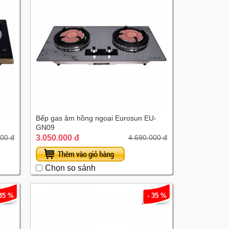
Bếp gas âm hồng ngoại Eurosun EU-
GN09
3.050.000 đ
000 đ
4.690.000 đ
Chọn so sánh
 35 %
- 35 %