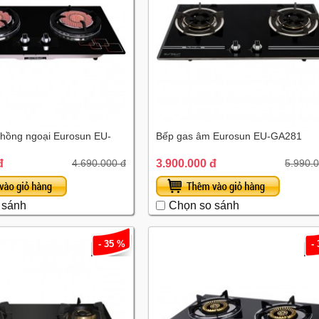
hồng ngoại Eurosun EU-
Bếp gas âm Eurosun EU-GA281
đ
3.900.000 đ
4.690.000 đ
5.990.
 sánh
Chọn so sánh
- 35 %
-