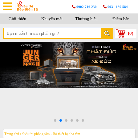
0902 716 230
0931 189 584
Giới thiệu
Khuyến mãi
Thương hiệu
Điểm bán
(
0
)
Trang chủ
›
Siêu thị phòng tắm
›
Bộ thiết bị nhà tắm