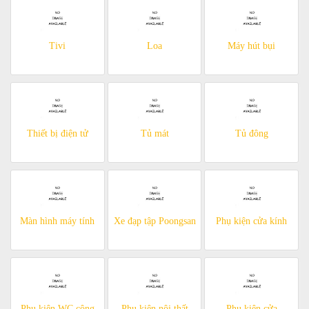
Tivi
Loa
Máy hút bụi
Thiết bị điện tử
Tủ mát
Tủ đông
Màn hình máy tính
Xe đạp tập Poongsan
Phụ kiện cửa kính
Phụ kiện WC công
Phụ kiện nội thất
Phụ kiện cửa