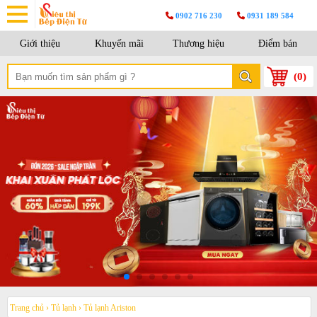
0902 716 230
0931 189 584
Giới thiệu
Khuyến mãi
Thương hiệu
Điểm bán
(
0
)
Trang chủ
›
Tủ lạnh
›
Tủ lạnh Ariston