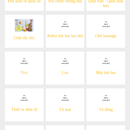
Phụ kiện tủ quần áo
Nồi chiên không dầu
Quạt trần - Quạt điều
hòa
Robot hút bụi lau nhà
Ghế massage
Chất tẩy rửa
Tivi
Loa
Máy hút bụi
Thiết bị điện tử
Tủ mát
Tủ đông