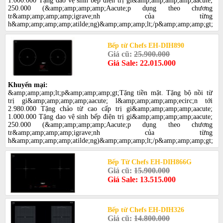
1.000.000 Tặng dao vệ sinh bếp điện trị gi&amp;amp;amp;amp;aacute;
250.000 (&amp;amp;amp;amp;Aacute;p dụng theo chương
tr&amp;amp;amp;amp;igrave;nh của từng
h&amp;amp;amp;amp;atilde;ng)&amp;amp;amp;lt;/p&amp;amp;amp;gt;
Bếp từ Chefs EH-DIH890
Giá cũ:
25.900.000
Giá Sale: 22.015.000
Khuyến mại:
&amp;amp;amp;lt;p&amp;amp;amp;gt;Tặng tiền mặt. Tặng bộ nồi từ
trị gi&amp;amp;amp;amp;aacute; l&amp;amp;amp;amp;ecirc;n tới
2.980.000 Tặng chảo từ cao cấp trị gi&amp;amp;amp;amp;aacute;
1.000.000 Tặng dao vệ sinh bếp điện trị gi&amp;amp;amp;amp;aacute;
250.000 (&amp;amp;amp;amp;Aacute;p dụng theo chương
tr&amp;amp;amp;amp;igrave;nh của từng
h&amp;amp;amp;amp;atilde;ng)&amp;amp;amp;lt;/p&amp;amp;amp;gt;
Bếp Từ Chefs EH-DIH866G
Giá cũ:
15.900.000
Giá Sale: 13.515.000
Bếp từ Chefs EH-DIH326
Giá cũ:
14.800.000