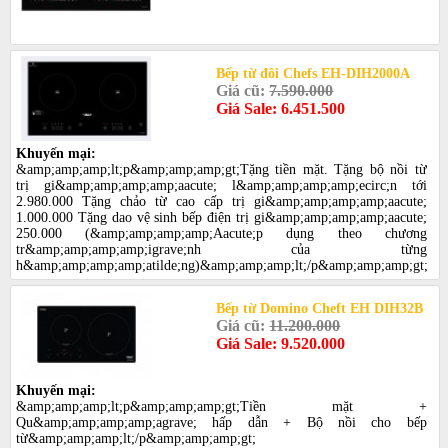
Bếp từ đôi Chefs EH-DIH2000A
Giá cũ:
7.590.000
Giá Sale: 6.451.500
Khuyến mại:
&amp;amp;amp;lt;p&amp;amp;amp;gt;Tặng tiền mặt. Tặng bộ nồi từ
trị gi&amp;amp;amp;amp;aacute; l&amp;amp;amp;amp;ecirc;n tới
2.980.000 Tặng chảo từ cao cấp trị gi&amp;amp;amp;amp;aacute;
1.000.000 Tặng dao vệ sinh bếp điện trị gi&amp;amp;amp;amp;aacute;
250.000 (&amp;amp;amp;amp;Aacute;p dụng theo chương
tr&amp;amp;amp;amp;igrave;nh của từng
h&amp;amp;amp;amp;atilde;ng)&amp;amp;amp;lt;/p&amp;amp;amp;gt;
Bếp từ Domino Cheft EH DIH32B
Giá cũ:
11.200.000
Giá Sale: 9.520.000
Khuyến mại:
&amp;amp;amp;lt;p&amp;amp;amp;gt;Tiền mặt +
Qu&amp;amp;amp;amp;agrave; hấp dẫn + Bộ nồi cho bếp
từ&amp;amp;amp;lt;/p&amp;amp;amp;gt;