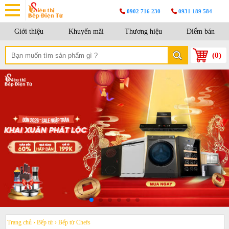
0902 716 230
0931 189 584
Giới thiệu
Khuyến mãi
Thương hiệu
Điểm bán
(
0
)
Trang chủ
›
Bếp từ
›
Bếp từ Chefs