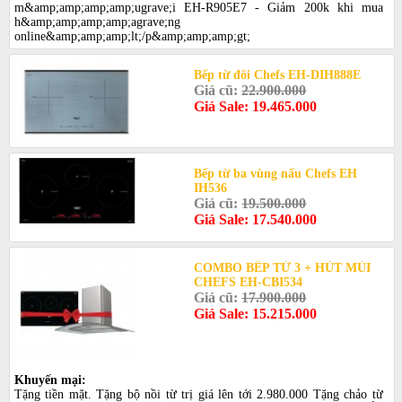
m&amp;amp;amp;amp;ugrave;i EH-R905E7 - Giảm 200k khi mua
h&amp;amp;amp;amp;agrave;ng
online&amp;amp;amp;lt;/p&amp;amp;amp;gt;
Bếp từ đôi Chefs EH-DIH888E
Giá cũ:
22.900.000
Giá Sale: 19.465.000
Bếp từ ba vùng nấu Chefs EH
IH536
Giá cũ:
19.500.000
Giá Sale: 17.540.000
COMBO BẾP TỪ 3 + HÚT MÙI
CHEFS EH-CBI534
Giá cũ:
17.900.000
Giá Sale: 15.215.000
Khuyến mại:
Tặng tiền mặt. Tặng bộ nồi từ trị giá lên tới 2.980.000 Tặng chảo từ