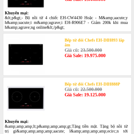
Khuyến mại:
&lt;p&gt;- Bộ nồi từ 4 chiếc EH-CW4430 Hoặc - M&amp;aacute;y
h&amp;uacute;t m&amp;ugrave;i EH-R906E7 - Giảm 200k khi mua
h&amp;agrave;ng online&lt;/p&gt;
Bếp từ đôi Chefs EH-DIH893 lắp
âm
Giá cũ:
23.500.000
Giá Sale: 19.975.000
Bếp từ đôi Chefs EH-DIH888P
Giá cũ:
22.500.000
Giá Sale: 19.125.000
Khuyến mại:
&amp;amp;amp;lt;p&amp;amp;amp;gt;Tặng tiền mặt. Tặng bộ nồi từ
trị gi&amp;amp;amp;amp;aacute; l&amp;amp;amp;amp;ecirc;n tới