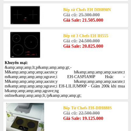
Bếp từ Chefs EH DIH890N
Giá cũ:
25.300.000
Giá Sale: 21.505.000
Bếp từ 3 Chefs EH IH555
Giá cũ:
24.500.000
Giá Sale: 20.825.000
Khuyến mại:
&amp;amp;amp;lt;p&amp;amp;amp;gt;-
M&amp;amp;amp;amp;aacute;y h&amp;amp;amp;amp;uacute;t
m&amp;amp;amp;amp;ugrave;i EH-CASPIA90P Hoặc -
M&amp;amp;amp;amp;aacute;y h&amp;amp;amp;amp;uacute;t
m&amp;amp;amp;amp;ugrave;i EH-LILIUM90P - Giảm 200k khi mua
h&amp;amp;amp;amp;agrave;ng
online&amp;amp;amp;lt;/p&amp;amp;amp;gt;
Bếp Từ Chefs EH-DIH888S
Giá cũ:
22.500.000
Giá Sale: 19.125.000