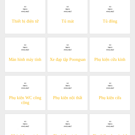
Thiết bị điện tử
Tủ mát
Tủ đông
Màn hình máy tính
Xe đạp tập Poongsan
Phụ kiện cửa kính
Phụ kiện WC công
Phụ kiện nội thất
Phụ kiện cửa
cộng