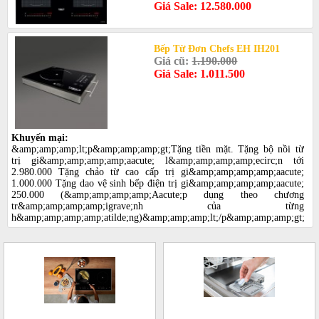
Giá Sale: 12.580.000
Bếp Từ Đơn Chefs EH IH201
Giá cũ:
1.190.000
Giá Sale: 1.011.500
Khuyến mại:
&amp;amp;amp;lt;p&amp;amp;amp;gt;Tặng tiền mặt. Tặng bộ nồi từ
trị gi&amp;amp;amp;amp;aacute; l&amp;amp;amp;amp;ecirc;n tới
2.980.000 Tặng chảo từ cao cấp trị gi&amp;amp;amp;amp;aacute;
1.000.000 Tặng dao vệ sinh bếp điện trị gi&amp;amp;amp;amp;aacute;
250.000 (&amp;amp;amp;amp;Aacute;p dụng theo chương
tr&amp;amp;amp;amp;igrave;nh của từng
h&amp;amp;amp;amp;atilde;ng)&amp;amp;amp;lt;/p&amp;amp;amp;gt;