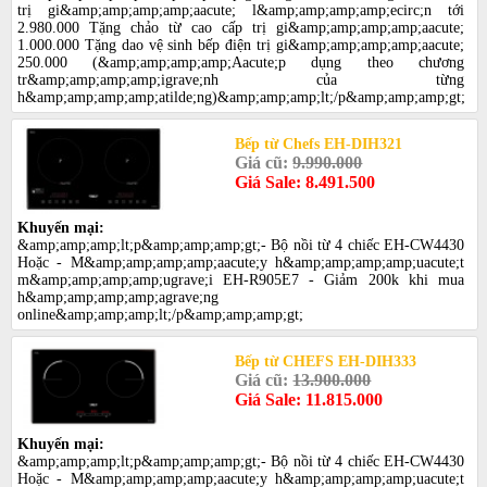
trị gi&amp;amp;amp;amp;aacute; l&amp;amp;amp;amp;ecirc;n tới
2.980.000 Tặng chảo từ cao cấp trị gi&amp;amp;amp;amp;aacute;
1.000.000 Tặng dao vệ sinh bếp điện trị gi&amp;amp;amp;amp;aacute;
250.000 (&amp;amp;amp;amp;Aacute;p dụng theo chương
tr&amp;amp;amp;amp;igrave;nh của từng
h&amp;amp;amp;amp;atilde;ng)&amp;amp;amp;lt;/p&amp;amp;amp;gt;
Bếp từ Chefs EH-DIH321
Giá cũ:
9.990.000
Giá Sale: 8.491.500
Khuyến mại:
&amp;amp;amp;lt;p&amp;amp;amp;gt;- Bộ nồi từ 4 chiếc EH-CW4430
Hoặc - M&amp;amp;amp;amp;aacute;y h&amp;amp;amp;amp;uacute;t
m&amp;amp;amp;amp;ugrave;i EH-R905E7 - Giảm 200k khi mua
h&amp;amp;amp;amp;agrave;ng
online&amp;amp;amp;lt;/p&amp;amp;amp;gt;
Bếp từ CHEFS EH-DIH333
Giá cũ:
13.900.000
Giá Sale: 11.815.000
Khuyến mại:
&amp;amp;amp;lt;p&amp;amp;amp;gt;- Bộ nồi từ 4 chiếc EH-CW4430
Hoặc - M&amp;amp;amp;amp;aacute;y h&amp;amp;amp;amp;uacute;t