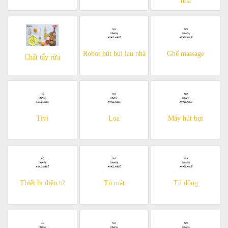
hòa
Robot hút bụi lau nhà
Ghế massage
Chất tẩy rửa
Tivi
Loa
Máy hút bụi
Thiết bị điện tử
Tủ mát
Tủ đông