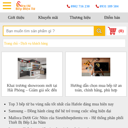
0902 716 230
0931 189 584
Giới thiệu
Khuyến mãi
Thương hiệu
Điểm bán
(
0
)
Trang chủ
›
Dịch vụ khách hàng
Khai trương showroom mới tại
Hướng dẫn chọn mua bếp từ an
Hải Phòng – Giảm giá sốc đến
toàn, chính hãng, phù hợp
50%!
Top 3 bếp từ ba vùng nấu tốt nhất của Hafele đáng mua hiện nay
Samsung – Đồng hành cùng thế hệ trẻ trong cuộc sống hiện đại
Malloca Dưới Góc Nhìn của Sieuthibepdientu.vn - Hệ thống phân phối
Thiết Bị Bếp Lâu Năm