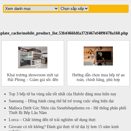
plate_cache/mobile_product_list.53fef466fdfa372f467ef409f478a160.php
Khai trương showroom mới tại
Hướng dẫn chọn mua bếp từ an
Hải Phòng – Giảm giá sốc đến
toàn, chính hãng, phù hợp
50%!
Top 3 bếp từ ba vùng nấu tốt nhất của Hafele đáng mua hiện nay
Samsung – Đồng hành cùng thế hệ trẻ trong cuộc sống hiện đại
Malloca Dưới Góc Nhìn của Sieuthibepdientu.vn - Hệ thống phân phối
Thiết Bị Bếp Lâu Năm
Lorca – Chất lượng đến từ trải nghiệm sử dụng thực
Giovani có tốt không? Đánh giá thực tế từ đại lý hơn 15 năm kinh