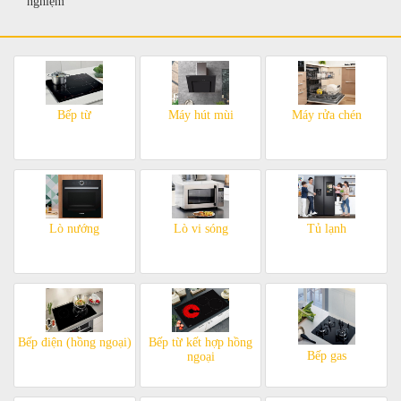
nghiệm
Bếp từ
Máy hút mùi
Máy rửa chén
Lò nướng
Lò vi sóng
Tủ lạnh
Bếp điện (hồng ngoại)
Bếp từ kết hợp hồng
Bếp gas
ngoại