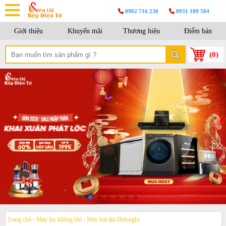
0902 716 230
0931 189 584
Giới thiệu
Khuyến mãi
Thương hiệu
Điểm bán
(
0
)
Trang chủ
›
Máy lọc không khí
›
Máy hút ẩm Delonghi