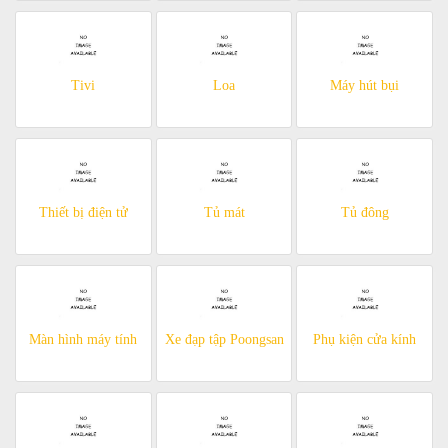
Tivi
Loa
Máy hút bụi
Thiết bị điện tử
Tủ mát
Tủ đông
Màn hình máy tính
Xe đạp tập Poongsan
Phụ kiện cửa kính