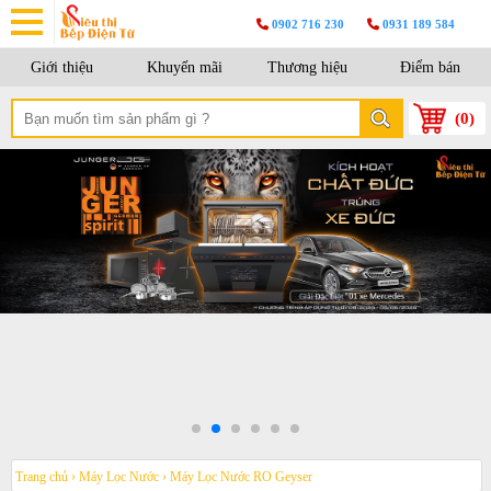
0902 716 230
0931 189 584
Giới thiệu
Khuyến mãi
Thương hiệu
Điểm bán
(
0
)
Trang chủ
›
Máy Lọc Nước
›
Máy Lọc Nước RO Geyser