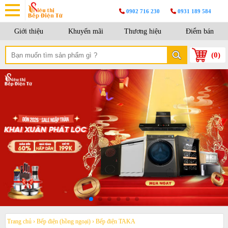
0902 716 230
0931 189 584
Giới thiệu
Khuyến mãi
Thương hiệu
Điểm bán
(
0
)
Trang chủ
›
Bếp điện (hồng ngoại)
›
Bếp điện TAKA