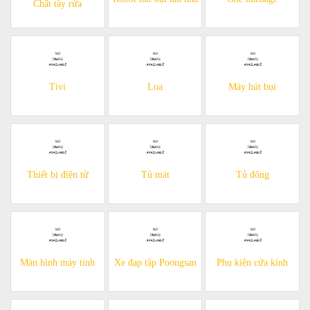
Chất tẩy rửa
Tivi
Loa
Máy hút bụi
Thiết bị điện tử
Tủ mát
Tủ đông
Màn hình máy tính
Xe đạp tập Poongsan
Phụ kiện cửa kính