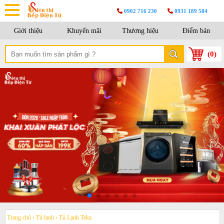
0902 716 230
0931 189 584
Giới thiệu
Khuyến mãi
Thương hiệu
Điểm bán
(
0
)
Trang chủ
›
Tủ lạnh
›
Tủ Lạnh Teka