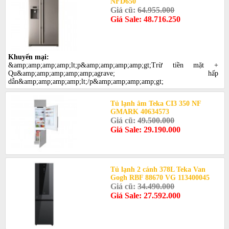
NFD650
Giá cũ:
64.955.000
Giá Sale: 48.716.250
Khuyến mại:
&amp;amp;amp;amp;lt;p&amp;amp;amp;amp;gt;Trừ tiền mặt +
Qu&amp;amp;amp;amp;amp;agrave; hấp
dẫn&amp;amp;amp;amp;lt;/p&amp;amp;amp;amp;gt;
Tủ lạnh âm Teka CI3 350 NF
GMARK 40634573
Giá cũ:
49.500.000
Giá Sale: 29.190.000
Tủ lạnh 2 cánh 378L Teka Van
Gogh RBF 88670 VG 113400045
Giá cũ:
34.490.000
Giá Sale: 27.592.000