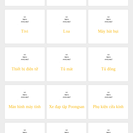
Tivi
Loa
Máy hút bụi
Thiết bị điện tử
Tủ mát
Tủ đông
Màn hình máy tính
Xe đạp tập Poongsan
Phụ kiện cửa kính