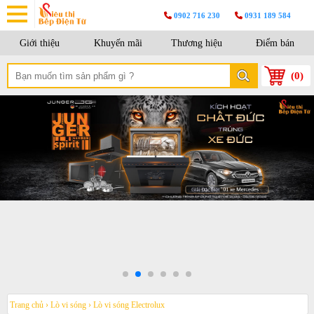
0902 716 230
0931 189 584
Giới thiệu
Khuyến mãi
Thương hiệu
Điểm bán
(
0
)
Trang chủ
›
Lò vi sóng
›
Lò vi sóng Electrolux