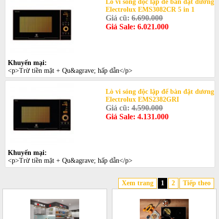
Lò vi sóng độc lập để bàn đặt dương
Electrolux EMS3082CR 5 in 1
Giá cũ:
6.690.000
Giá Sale: 6.021.000
Khuyến mại:
<p>Trừ tiền mặt + Qu&agrave; hấp dẫn</p>
Lò vi sóng độc lập để bàn đặt dương
Electrolux EMS2382GRI
Giá cũ:
4.590.000
Giá Sale: 4.131.000
Khuyến mại:
<p>Trừ tiền mặt + Qu&agrave; hấp dẫn</p>
Xem trang
1
2
Tiếp theo