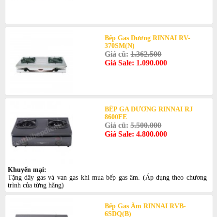
Bếp Gas Dương RINNAI RV-
370SM(N)
Giá cũ:
1.362.500
Giá Sale: 1.090.000
BẾP GA DƯƠNG RINNAI RJ
8600FE
Giá cũ:
5.500.000
Giá Sale: 4.800.000
Khuyến mại:
Tặng dây gas và van gas khi mua bếp gas âm. (Áp dụng theo chương
trình của từng hãng)
Bếp Gas Âm RINNAI RVB-
6SDQ(B)