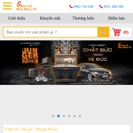
0902 716 230
0931 189 584
Giới thiệu
Khuyến mãi
Thương hiệu
Điểm bán
(
0
)
Trang chủ
›
Bếp gas
›
Bếp gas Rinnai