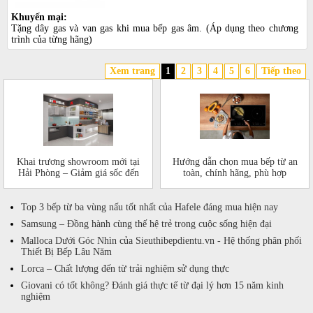
Khuyến mại:
Tặng dây gas và van gas khi mua bếp gas âm. (Áp dụng theo chương
trình của từng hãng)
Xem trang
1
2
3
4
5
6
Tiếp theo
Khai trương showroom mới tại
Hướng dẫn chọn mua bếp từ an
Hải Phòng – Giảm giá sốc đến
toàn, chính hãng, phù hợp
50%!
Top 3 bếp từ ba vùng nấu tốt nhất của Hafele đáng mua hiện nay
Samsung – Đồng hành cùng thế hệ trẻ trong cuộc sống hiện đại
Malloca Dưới Góc Nhìn của Sieuthibepdientu.vn - Hệ thống phân phối
Thiết Bị Bếp Lâu Năm
Lorca – Chất lượng đến từ trải nghiệm sử dụng thực
Giovani có tốt không? Đánh giá thực tế từ đại lý hơn 15 năm kinh
nghiệm