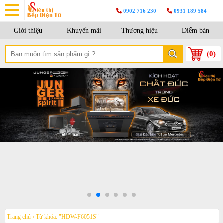
0902 716 230
0931 189 584
Giới thiệu
Khuyến mãi
Thương hiệu
Điểm bán
(
0
)
Trang chủ
›
Từ khóa: "HDW-F6051S"