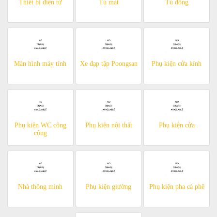
Thiết bị điện tử
Tủ mát
Tủ đông
Màn hình máy tính
Xe đạp tập Poongsan
Phụ kiện cửa kính
Phụ kiện WC công
Phụ kiện nội thất
Phụ kiện cửa
cộng
Nhà thông minh
Phụ kiện giường
Phụ kiện pha cà phê