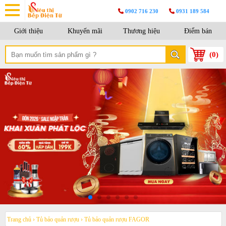
0902 716 230
0931 189 584
Giới thiệu
Khuyến mãi
Thương hiệu
Điểm bán
(
0
)
Trang chủ
›
Tủ bảo quản rượu
›
Tủ bảo quản rượu FAGOR