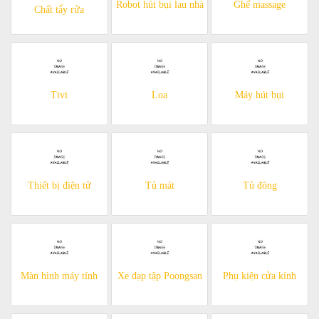
Robot hút bụi lau nhà
Ghế massage
Chất tẩy rửa
Tivi
Loa
Máy hút bụi
Thiết bị điện tử
Tủ mát
Tủ đông
Màn hình máy tính
Xe đạp tập Poongsan
Phụ kiện cửa kính