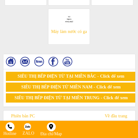
Máy làm nước có ga
SIÊU THỊ BẾP ĐIỆN TỪ TẠI MIỀN BẮC - Click để xem
SIÊU THỊ BẾP ĐIỆN TỪ MIỀN NAM - Click để xem
SIÊU THỊ BẾP ĐIỆN TỪ TẠI MIỀN TRUNG - Click để xem
Phiên bản PC
Về đầu trang
© 2015. All Rights Reserved by sieuthibepdientu
ZALO
Hotline
Địa chỉ/Map