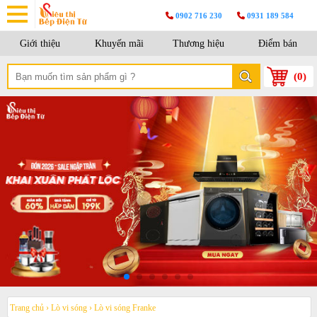
0902 716 230
0931 189 584
Giới thiệu
Khuyến mãi
Thương hiệu
Điểm bán
(
0
)
Trang chủ
›
Lò vi sóng
›
Lò vi sóng Franke