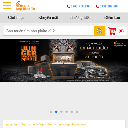
0902 716 230
0931 189 584
Giới thiệu
Khuyến mãi
Thương hiệu
Điểm bán
(
0
)
Trang chủ
›
Dụng cụ nhà bếp
›
Dụng cụ nhà bếp Hawonkoo