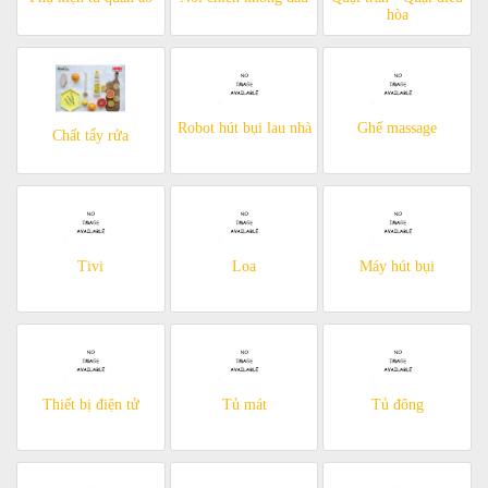
hòa
Robot hút bụi lau nhà
Ghế massage
Chất tẩy rửa
Tivi
Loa
Máy hút bụi
Thiết bị điện tử
Tủ mát
Tủ đông