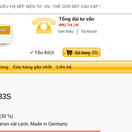
SIÊU THỊ BẾP ĐIỆN TỪ .VN - THẾ GIỚI BẾP CAO CẤP !
Tổng đài tư vấn
0902 716 230
Giới thiệu
Tài khoản
(
0
)
Yêu thích
dùng
Cửa hàng gần nhất
Liên hệ
33S
(
30 %
)
eran vát cạnh, Made in Germany