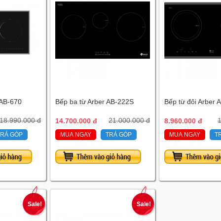
 AB-670
Bếp ba từ Arber AB-222S
Bếp từ đôi Arber 
18.990.000 đ
14.700.000 đ
21.000.000 đ
8.960.000 đ
1
TRẢ GÓP
MUA NGAY
TRẢ GÓP
MUA NGAY
T
Sale!
Sale!