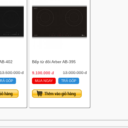
 AB-402
Bếp từ đôi Arber AB-395
13.500.000 đ
9.100.000 đ
13.000.000 đ
TRẢ GÓP
MUA NGAY
TRẢ GÓP