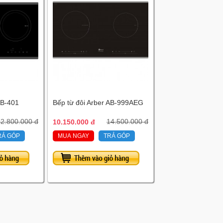
AB-401
Bếp từ đôi Arber AB-999AEG
2.800.000 đ
10.150.000 đ
14.500.000 đ
RẢ GÓP
MUA NGAY
TRẢ GÓP