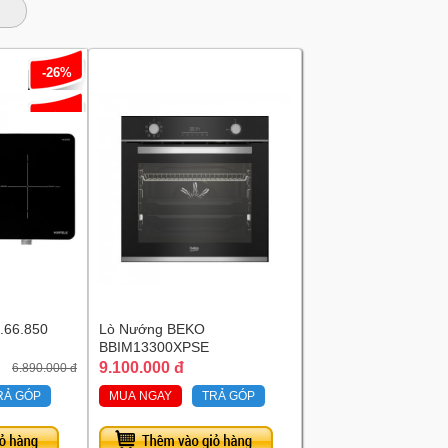
-26%
6.66.850
Lò Nướng BEKO
BBIM13300XPSE
9.100.000 đ
6.890.000 đ
RẢ GÓP
MUA NGAY
TRẢ GÓP