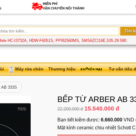
MIỄN PHÍ
G
VẬN CHUYỂN NỘI THÀNH
fele HC-I3732A
,
HDW-F6051S
,
PPI82560MS
,
SMS6ZCI16E
,
535.29.590
.
ùi
Máy rửa chén
Thương hiệu
Tư vấn tiêu 
 AB 333S
BẾP TỪ ARBER AB 3
15.540.000 đ
22.200.000 đ
Bạn tiết kiệm được:
6.660.000
VND 
Mặt kính ceramic chịu nhiệt Schott C