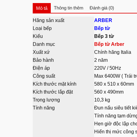
Thông tin thêm
Đánh giá (0)
Mô tả
Hãng sản xuất
ARBER
Loại bếp
Bếp từ
Kiểu
Bếp 3 từ
Danh mục
Bếp từ Arber
Xuất xứ
Chính hãng Italia
Bảo hành
2 năm
Điện áp
220V / 50Hz
Công suất
Max 6400W ( Trái t
Kích thước mặt kính
580 x 510 x 60mm
Kích thước lắp đặt
560 x 490mm
Trọng lượng
10,3 kg
Tính năng
Đun nấu siêu tiết k
Tính năng tạm dừng
Hẹn giờ độc lập cho
Hiển thị mức công s