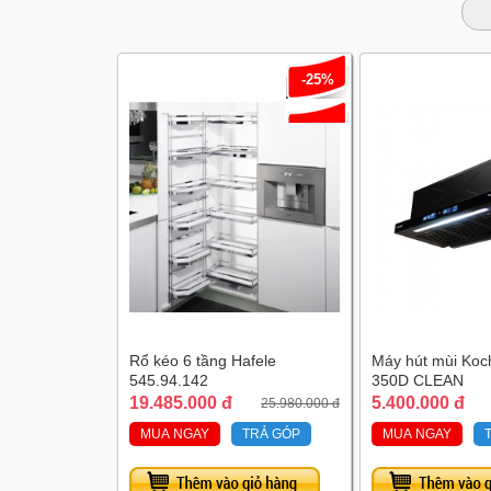
-25%
Rổ kéo 6 tầng Hafele
Máy hút mùi Koc
545.94.142
350D CLEAN
19.485.000 đ
5.400.000 đ
25.980.000 đ
MUA NGAY
TRẢ GÓP
MUA NGAY