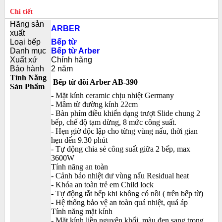
Chi tiết
Hãng sản
ARBER
xuất
Loại bếp
Bếp từ
Danh mục
Bếp từ Arber
Xuất xứ
Chính hãng
Bảo hành
2 năm
Tính Năng
Bếp từ đôi Arber AB-390
Sản Phẩm
- Mặt kính ceramic chịu nhiệt Germany
- Mâm từ đường kính 22cm
- Bàn phím điều khiển dạng trượt Slide chung 2
bếp, chế độ tạm dừng, 8 mức công suất.
- Hẹn giờ độc lập cho từng vùng nấu, thời gian
hẹn đến 9.30 phút
- Tự động chia sẻ công suất giữa 2 bếp, max
3600W
Tính năng an toàn
- Cảnh báo nhiệt dư vùng nấu Residual heat
- Khóa an toàn trẻ em Child lock
- Tự động tắt bếp khi không có nồi ( trên bếp từ)
- Hệ thống bảo vệ an toàn quá nhiệt, quá áp
Tính năng mặt kính
- Mặt kính liền nguyên khối, màu đen sang trọng