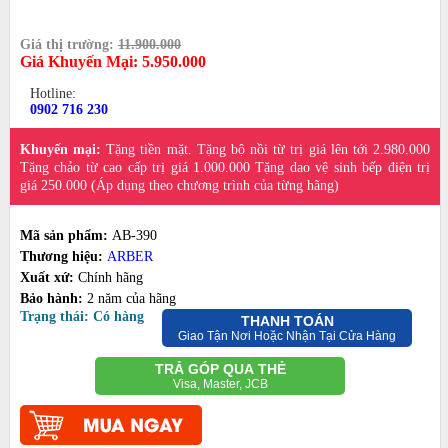
Giá thị trường:
11.900.000
Giá Khuyến Mại:
5.950.000
Hotline:
0902 716 230
Khuyến mại:
Tặng tiền mặt. Tặng bộ nồi từ trị giá lên tới 2.980.000
Tặng chảo từ cao cấp trị giá 1.000.000 Tặng dao vệ sinh bếp điện trị
giá 250.000 (Áp dụng theo chương trình của từng hãng)
Mã sản phẩm:
AB-390
Thương hiệu:
ARBER
Xuất xứ:
Chính hãng
Bảo hành:
2 năm của hãng
Trạng thái: Có hàng
THANH TOÁN
Giao Tận Nơi Hoặc Nhận Tại Cửa Hàng
TRẢ GÓP QUA THẺ
Visa, Master, JCB