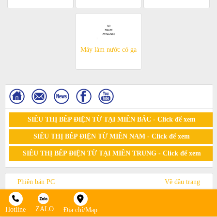
Máy làm nước có ga
SIÊU THỊ BẾP ĐIỆN TỪ TẠI MIỀN BẮC - Click để xem
SIÊU THỊ BẾP ĐIỆN TỪ MIỀN NAM - Click để xem
SIÊU THỊ BẾP ĐIỆN TỪ TẠI MIỀN TRUNG - Click để xem
Phiên bản PC
Về đầu trang
© 2015. All Rights Reserved by sieuthibepdientu
ZALO
Hotline
Địa chỉ/Map