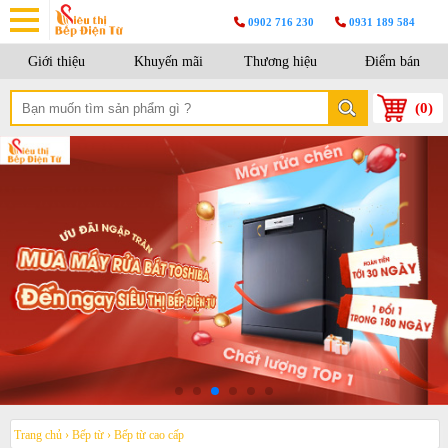
0902 716 230
0931 189 584
Giới thiệu
Khuyến mãi
Thương hiệu
Điểm bán
(
0
)
Trang chủ
›
Bếp từ
›
Bếp từ cao cấp