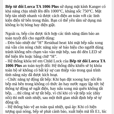
Bếp từ đôi Lorca TA 1006 Plus
sử dụng mặt kính Kanger có
khả năng chịu nhiệt lên đến 1000°C, kháng sốc 750°C. Mặt
bếp tản nhiệt nhanh và được cách điện an toàn với các linh
kiện điện tử bên trong thân. Bạn có thể yên tâm sử dụng mà
không lo bị bỏng hay điện giật.
Ngoài ra, bếp còn được tích hợp các tính năng đảm bảo an
toàn tuyệt đối cho người dùng:
- Đèn báo nhiệt dư “H” Residual heat: khi mặt bếp nấu xong
mà vẫn còn nóng chức năng này sẽ báo hiệu cho người dùng
tránh không nên chạm vào vào mặt bếp, sau đó đèn LED sẽ
thể hiện lên hoặc bằng chữ “H”.
- Hệ thống khóa trẻ em Child Lock của
Bếp từ đôi Lorca TA
1006 Plus
an toàn tuyệt đối: Hệ thống điều khiển sẽ bị khóa
toàn bộ sẽ không có bất kỳ sự can thiệp vào trong quá trình
tính năng này đã được kích hoạt.
- Chức năng tự động tắt bếp: Khi bạn đặt xoong hay nồi lên
bếp mà bên trong không có thức ăn hay nước ngay lập tức hệ
thống tự động sẽ ngắt điện, hay nấu xong mà quên không tắt
bếp, …thì cũng sẽ tự tắt bếp, vì chỉ khi có vật tiếp xúc (đáy
nồi) thì mới sinh nhiệt, sau một thời gian nhất định bếp sẽ tự
động tắt.
- Hệ thống bảo vệ an toàn quá nhiệt, quá áp: Khi có hiện
tượng quá nóng, bếp sẽ phát cảnh báo, xuất hiện mã lỗi E1, lúc