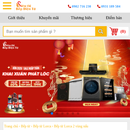
0902 716 230
0931 189 584
Giới thiệu
Khuyến mãi
Thương hiệu
Điểm bán
(
0
)
Trang chủ
›
Bếp từ
›
Bếp từ Lorca
›
Bếp từ Lorca 2 vùng nấu