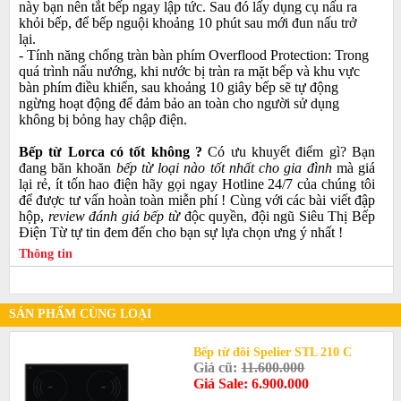
này bạn nên tắt bếp ngay lập tức. Sau đó lấy dụng cụ nấu ra
khỏi bếp, để bếp nguội khoảng 10 phút sau mới đun nấu trở
lại.
- Tính năng chống tràn bàn phím Overflood Protection: Trong
quá trình nấu nướng, khi nước bị tràn ra mặt bếp và khu vực
bàn phím điều khiển, sau khoảng 10 giây bếp sẽ tự động
ngừng hoạt động để đảm bảo an toàn cho người sử dụng
không bị bỏng hay chập điện.
Bếp từ Lorca có tốt không ?
Có ưu khuyết điểm gì? Bạn
đang băn khoăn
bếp từ loại nào tốt nhất cho gia đình
mà giá
lại rẻ, ít tốn hao điện hãy gọi ngay Hotline 24/7 của chúng tôi
để được tư vấn hoàn toàn miễn phí ! Cùng với các bài viết đập
hộp,
review đánh giá bếp từ
độc quyền, đội ngũ Siêu Thị Bếp
Điện Từ tự tin đem đến cho bạn sự lựa chọn ưng ý nhất !
Thông tin
SẢN PHẨM CÙNG LOẠI
Bếp từ đôi Spelier STL 210 C
Giá cũ:
11.600.000
Giá Sale: 6.900.000