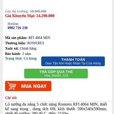
Giá thị trường:
18.900.000
Giá Khuyến Mại:
14.290.000
Hotline:
0902 716 230
Mã sản phẩm:
RFI 4064 MIN
Thương hiệu:
ROSIERES
Xuất xứ:
Chính hãng
Bảo hành:
2 năm
Trạng thái: Có hàng
THANH TOÁN
Giao Tận Nơi Hoặc Nhận Tại Cửa Hàng
TRẢ GÓP QUA THẺ
Visa, Master, JCB
Chi tiết
Lò nướng đa năng 5 chức năng Rosieres RFI 4064 MIN, thiết
kế sang trọng , dung tích 69l, kích thước 596x540x590mm,
nhiệt độ nướng: 280 độ C, điện: 2150w.