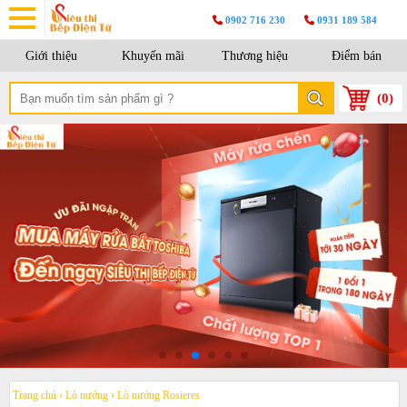
0902 716 230
0931 189 584
Giới thiệu
Khuyến mãi
Thương hiệu
Điểm bán
(
0
)
Trang chủ
›
Lò nướng
›
Lò nướng Rosieres