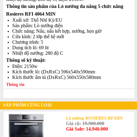
Thông tin sản phẩm của Lò nướng đa năng 5 chức năng
Rosieres RFI 4064 MIN
Xuất xứ: Thổ Nhĩ Kỳ/EU
Sản phẩm: Lò nướng điện
Chức năng: Nấu, nấu kết hợp, nướng, hẹn giờ
Cửa kính: 2 lớp thế hệ mới
Chương trình: 5
Dung tích lò: 69 lit
Nhiệt độ nướng: 280 độ C
Thông số kỹ thuật:
Điện: 2150w
Kích thước lò: (DxRxC) 596x540x590mm
Kích thước âm tủ (DxRxC) 560x550x580mm
Thông tin
SẢN PHẨM CÙNG LOẠI
Lò nướng ROSIERES RF43IN
Giá cũ:
19.900.000
Giá Sale: 14.940.000