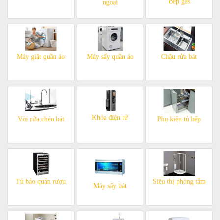
Bếp gas
ngoại
Máy giặt quần áo
Máy sấy quần áo
Chậu rửa bát
Khóa điện tử
Vòi rửa chén bát
Phụ kiện tủ bếp
Tủ bảo quản rượu
Siêu thị phòng tắm
Máy sấy bát