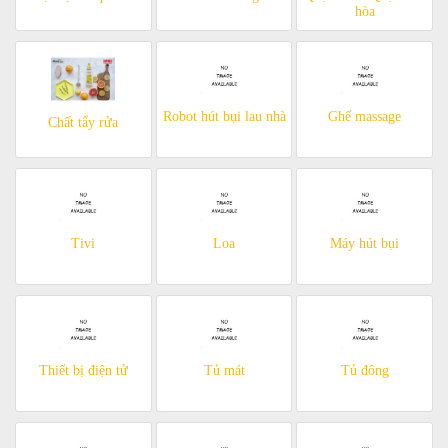
hòa
Robot hút bụi lau nhà
Ghế massage
Chất tẩy rửa
Tivi
Loa
Máy hút bụi
Thiết bị điện tử
Tủ mát
Tủ đông