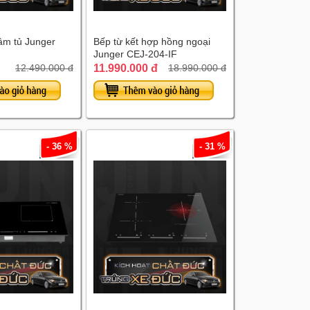
âm tủ Junger
Bếp từ kết hợp hồng ngoại
Junger CEJ-204-IF
11.990.000 đ
12.490.000 đ
18.990.000 đ
- 36 %
- 31 %