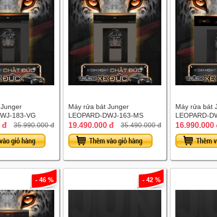
 Junger
Máy rửa bát Junger
Máy rửa bát 
WJ-183-VG
LEOPARD-DWJ-163-MS
LEOPARD-DW
 đ
19.490.000 đ
16.990.000
35.990.000 đ
35.490.000 đ
- 46 %
- 42 %