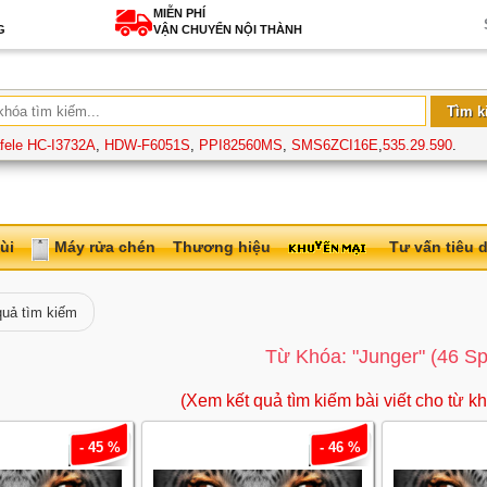
MIỄN PHÍ
G
VẬN CHUYỂN NỘI THÀNH
fele HC-I3732A
,
HDW-F6051S
,
PPI82560MS
,
SMS6ZCI16E
,
535.29.590
.
ùi
Máy rửa chén
Thương hiệu
Tư vấn tiêu 
quả tìm kiếm
Từ Khóa: "junger" (46 Sp
(Xem kết quả tìm kiếm bài viết cho từ kh
- 45 %
- 46 %