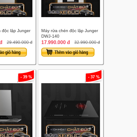
 độc lập Junger
Máy rửa chén độc lập Junger
DWJ-140
 đ
17.990.000 đ
29.490.000 đ
32.990.000 đ
- 39 %
- 37 %