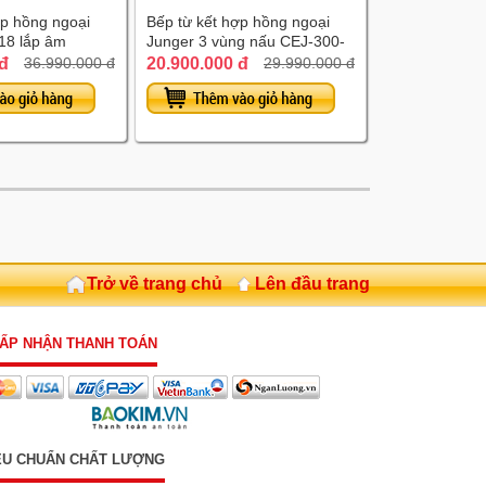
ợp hồng ngoại
Bếp từ kết hợp hồng ngoại
18 lắp âm
Junger 3 vùng nấu CEJ-300-
IIF lắp âm
 đ
20.900.000 đ
36.990.000 đ
29.990.000 đ
Trở về trang chủ
Lên đầu trang
ẤP NHẬN THANH TOÁN
ÊU CHUẨN CHẤT LƯỢNG