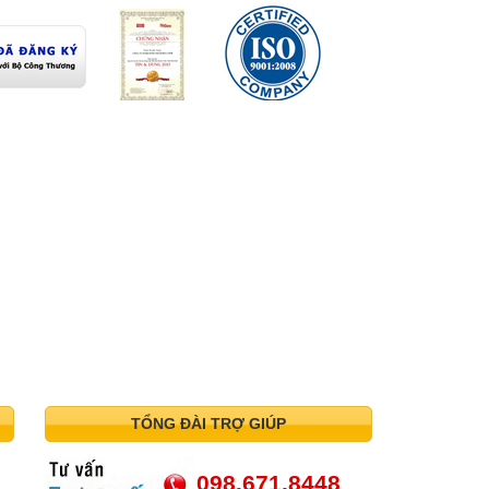
TỔNG ĐÀI TRỢ GIÚP
098.671.8448