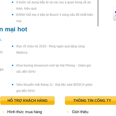
6 bước sử dụng bếp từ và các lưu ý quan trọng về an
toàn, hiệu quả
ĐÁNH GIÁ top 4 bếp từ Bosch 3 vùng nấu tốt nhất hiện
nay
n mại hot
,
Rực rỡ chào hè 2025 - Ring ngàn quà tặng cùng
ới
Malloca
Khai trương showroom mới tại Hải Phòng – Giảm giá
gia
sốc đến 50%!
Siêu khuyến mãi tháng 11 - Đại tiệc sale BOSCH giảm
giá đến 50%!
HỖ TRỢ KHÁCH HÀNG
THÔNG TIN CÔNG TY
Hình thức mua hàng
Giới thiệu