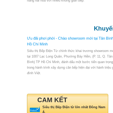
năng hài hòa với nhiều không gian bếp.
Khuyế
Ưu đãi phơi phới - Chào showroom mới tại Tân Bình
Hồ Chí Minh
Siêu thị Bếp Điện Từ chính thức khai trương showroom m
tại 1007 Lạc Long Quân, Phường Bảy Hiền, (P. 11, Q. Tân
Bình) TP Hồ Chí Minh, đánh dấu một bước tiến quan trọng
trong hành trình xây dựng căn bếp hiện đại với hành triệu 
đình Việt.
CAM KẾT
Siêu thị Bếp Điện từ lớn nhất Đông Nam
Á.