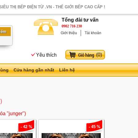
SIÊU THỊ BẾP ĐIỆN TỪ .VN - THẾ GIỚI BẾP CAO CẤP !
Tổng đài tư vấn
0902 716 230
Giới thiệu
Tài khoản
(
0
)
Yêu thích
dùng
Cửa hàng gần nhất
Liên hệ
)
óa "junger")
- 42 %
- 45 %