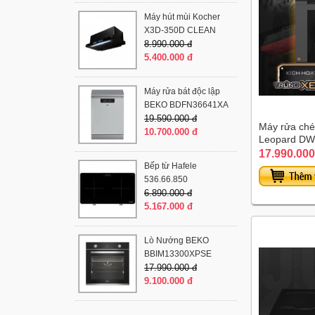
Máy hút mùi Kocher
X3D-350D CLEAN
8.990.000 đ
5.400.000 đ
Máy rửa bát độc lập
BEKO BDFN36641XA
19.590.000 đ
Máy rửa ché
10.700.000 đ
Leopard DW
17.990.000
Bếp từ Hafele
536.66.850
6.890.000 đ
5.167.000 đ
Lò Nướng BEKO
BBIM13300XPSE
17.990.000 đ
9.100.000 đ