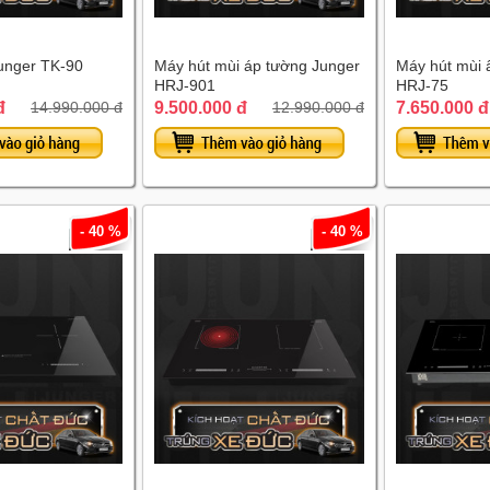
Junger TK-90
Máy hút mùi áp tường Junger
Máy hút mùi 
HRJ-901
HRJ-75
đ
9.500.000 đ
7.650.000 đ
14.990.000 đ
12.990.000 đ
- 40 %
- 40 %