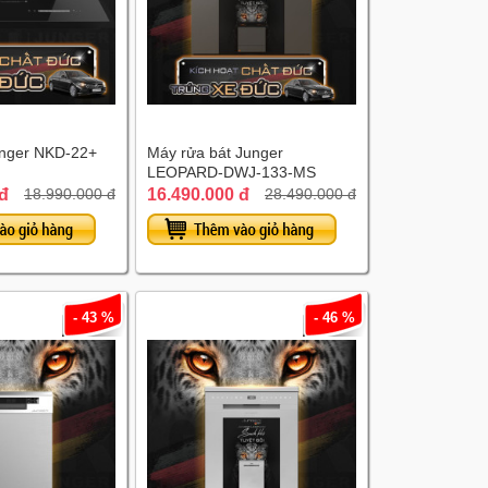
unger NKD-22+
Máy rửa bát Junger
LEOPARD-DWJ-133-MS
 đ
16.490.000 đ
18.990.000 đ
28.490.000 đ
- 43 %
- 46 %