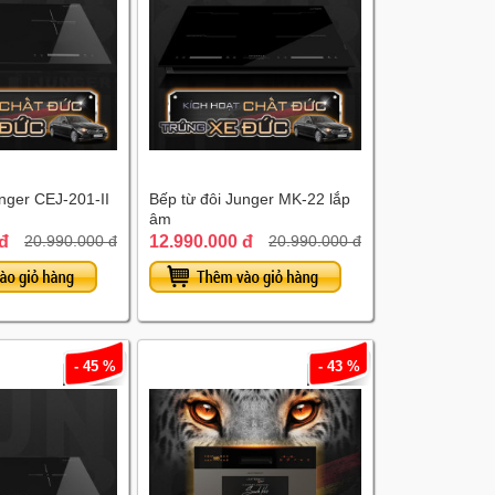
nger CEJ-201-II
Bếp từ đôi Junger MK-22 lắp
âm
 đ
12.990.000 đ
20.990.000 đ
20.990.000 đ
- 45 %
- 43 %