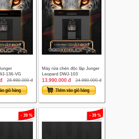
Junger
Máy rửa chén độc lập Junger
J-136-VG
Leopard DWJ-103
 đ
13.990.000 đ
28.990.000 đ
24.990.000 đ
- 39 %
- 39 %