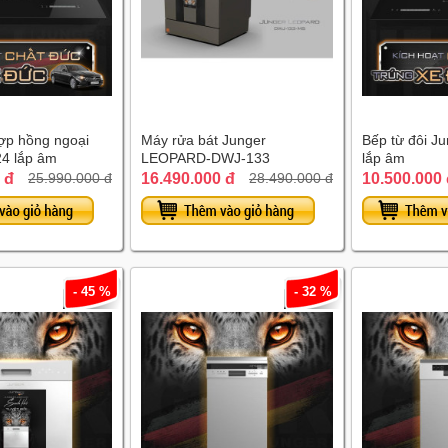
hợp hồng ngoại
Máy rửa bát Junger
Bếp từ đôi J
4 lắp âm
LEOPARD-DWJ-133
lắp âm
 đ
16.490.000 đ
10.500.000
25.990.000 đ
28.490.000 đ
- 45 %
- 32 %