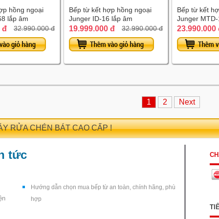
hợp hồng ngoại
Bếp từ kết hợp hồng ngoại
Bếp từ kết h
68 lắp âm
Junger ID-16 lắp âm
Junger MTD-
 đ
19.999.000 đ
23.990.000
32.990.000 đ
32.990.000 đ
1
2
Next
MÁY RỬA CHÉN BÁT CAO CẤP !
n tức
CH
Hướng dẫn chọn mua bếp từ an toàn, chính hãng, phù
ện
hợp
TI