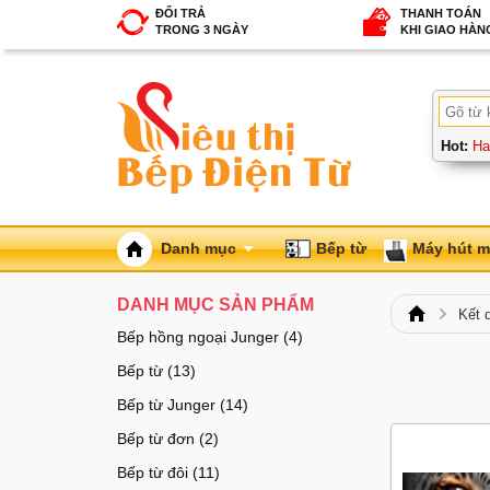
ĐỔI TRẢ
THANH TOÁN
TRONG 3 NGÀY
KHI GIAO HÀN
Hot:
Ha
Danh mục
Bếp từ
Máy hút m
DANH MỤC SẢN PHẨM
Kết 
Bếp hồng ngoại Junger (4)
Bếp từ (13)
Bếp từ Junger (14)
Bếp từ đơn (2)
Bếp từ đôi (11)