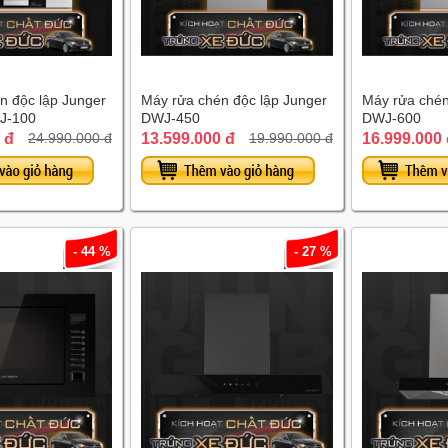
n độc lập Junger
Máy rửa chén độc lập Junger
Máy rửa chén
J-100
DWJ-450
DWJ-600
 đ
13.599.000 đ
16.999.000
24.990.000 đ
19.990.000 đ
- 44 %
- 27 %