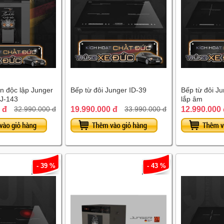
n độc lập Junger
Bếp từ đôi Junger ID-39
Bếp từ đôi Ju
J-143
lắp âm
 đ
19.990.000 đ
12.990.000
32.990.000 đ
33.990.000 đ
- 39 %
- 43 %